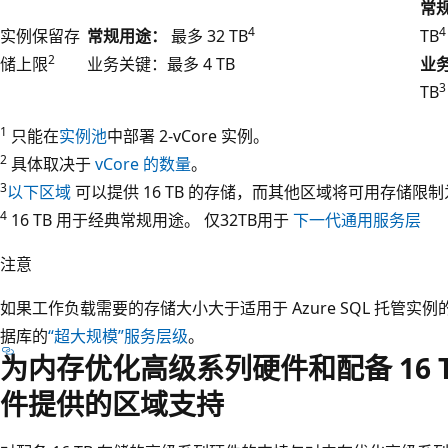
常
4
4
实例保留存
常规用途：
最多 32 TB
TB
2
储上限
业务关键：最多 4 TB
业
3
TB
1
只能在
实例池
中部署 2-vCore 实例。
2
具体取决于
vCore 的数量
。
3
以下区域
可以提供 16 TB 的存储，而其他区域将可用存储限制为 
4
16 TB 用于经典常规用途。 仅32TB用于
下一代通用服务层
注意
如果工作负载需要的存储大小大于适用于 Azure SQL 托管实例的资
据库的
“超大规模”服务层级
。
为内存优化高级系列硬件和配备 16 
件提供的区域支持