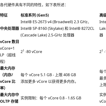
各代硬件具有不同的特性，如下表所述：
特征
标准系列 (Gen5)
高
Intel® E5-2673 v4 (Broadwell) 2.3 GHz、
Int
中央处理器
Intel® SP-8160 (Skylake) 和 Intel® 8272CL
Lak
(Cascade Lake) 2.5-GHz 处理器
器
vCore 数目
vCore=1
1
1
2
-80 vCore
2
-
LP（超线
程）
最大内存
每个
（内存/
每个 vCore 5.1 GB - 上限 408 GB
最多 
vCore 比
添加更多 vCore 以获得更多内存。
上限
率）
最大内存中
实
实例限制：每个 vCore 0.8 - 1.65 GB
OLTP 存储
vCo