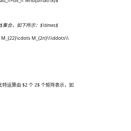
\ au_n+bv_n \end{bmatrix}$
数的$集合，如下所示：$\times$
 M_{22}\cdots M_{2n}\\\ddots\\
。
运算由 $2 个 2$ 个矩阵表示，如