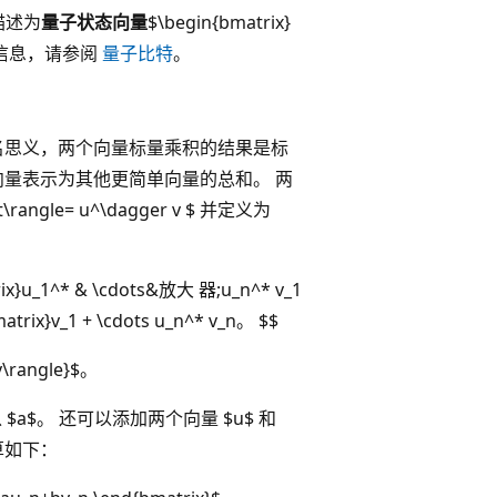
被描述为
量子状态向量
$\begin{bmatrix}
有关详细信息，请参阅
量子比特
。
名思义，两个向量标量乘积的结果是标
向量表示为其他更简单向量的总和。 两
rangle= u^\dagger v $ 并定义为
trix}u_1^* & \cdots&放大 器;u_n^* v_1
atrix}v_1 + \cdots u_n^* v_n。 $$
rangle}$。
$。 还可以添加两个向量 $u$ 和
运算如下：