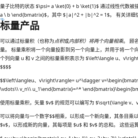
量子比特的状态 $\psi= a \ket{0} + b \ket{1}$ 通过线性代数
a \ b \end{bmatrix}$，其中 $|a|^2 + |b|^2 = 1$。 
标量产品
可以通过标量积（也称为
点积
或
内部积
）将两个向量相乘
。 顾
量。 标量乘积将一个向量投影到另一个向量上，并用于将一个
个列向量 u 和 v 之间的标量乘积表示为 $\left\langle u、v\right\
$$$$
$$\left\langleu、v\right\rangle= u^\dagger v=\begin{bma
\vdots\\ v_n\\ u_1\end{bmatrix}=^* \end{bmatrix}\begin{bm
使用标量乘积，矢量 $v$ 的规范可以编写为 $\sqrt{\langle v、v\
可以将向量与一个数字$$相乘，以形成一个新向量，其条目乘以 $a
$v$，以形成新的向量，其每项是 $u$ 和 $v$ 的总和。 这些