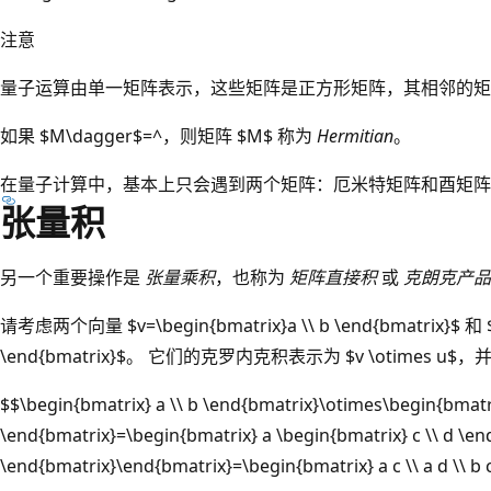
注意
量子运算由单一矩阵表示，这些矩阵是正方形矩阵，其相邻的矩
如果 $M\dagger$=^，则矩阵 $M$ 称为
Hermitian
。
在量子计算中，基本上只会遇到两个矩阵：厄米特矩阵和酉矩阵
张量积
另一个重要操作是
张量乘积
，也称为
矩阵直接积
或
克朗克产品
请考虑两个向量 $v=\begin{bmatrix}a \\ b \end{bmatrix}$ 和 $u 
\end{bmatrix}$。 它们的克罗内克积表示为 $v \otimes 
$$\begin{bmatrix} a \\ b \end{bmatrix}\otimes\begin{bmatri
\end{bmatrix}=\begin{bmatrix} a \begin{bmatrix} c \\ d \end
\end{bmatrix}\end{bmatrix}=\begin{bmatrix} a c \\ a d \\ b 