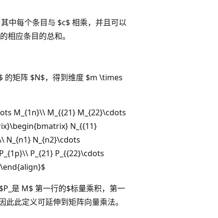
其中每个条目与 $c$ 相乘，并且可以
的相应条目的总和。
p$ 的矩阵 $N$，得到维度 $m \times
dots M_{1n}\\ M_{{21} M_{22}\cdots
x}\begin{bmatrix} N_{{11}
\\ N_{n1} N_{n2}\cdots
_{1p}\\ P_{21} P_{{22}\cdots
\end{align}$
例如，条目$P_是 M$ 第一行的$标量乘积，第一
况，因此此定义可延伸到矩阵向量乘法。