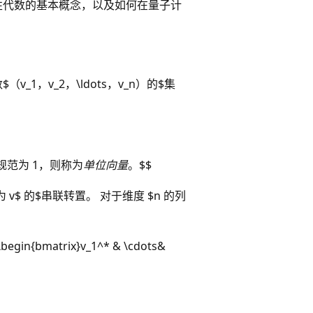
性代数的基本概念，以及如何在量子计
v_1，v_2，\ldots，v_n）的$集
矢量的规范为 1，则称为
单位向量
。$$
为 v$ 的$串联转置。 对于维度 $n 的列
=\begin{bmatrix}v_1^* & \cdots&