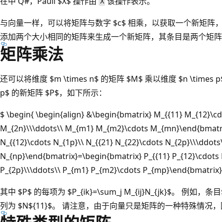
在中 Q#，Pauli $X$ 操作由
该操作表示。
X
与向量一样，可以将矩阵与数字 $c$ 相乘，以获取一个新矩阵，
添加两个大小相同的矩阵来生成一个新矩阵，其条目是两个矩阵
矩阵乘法
还可以将维度 $m \times n$ 的矩阵 $M$ 乘以维度 $n \times 
p$ 的新矩阵 $P$，如下所示：
$ \begin{ \begin{align} &\begin{bmatrix} M_{{11} M_{12}\c
M_{2n}\\\ddots\\ M_{m1} M_{m2}\cdots M_{mn}\end{bmatri
N_{{12}\cdots N_{1p}\\ N_{{21} N_{22}\cdots N_{2p}\\\ddots
N_{np}\end{bmatrix}=\begin{bmatrix} P_{{11} P_{12}\cdots P
P_{2p}\\\ddots\\ P_{m1} P_{m2}\cdots P_{mp}\end{bmatrix}
其中 $P$ 的每项为 $P_{ik}=\sum_j M_{ij}N_{jk}$。 
列为 $N${11}$。 请注意，由于向量只是矩阵的一种特殊情