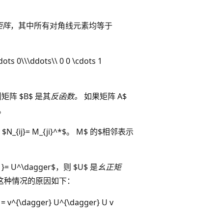
矩阵
，其中所有对角线元素均等于
ots 0\\\ddots\\ 0 0 \cdots 1
则矩阵 $B$ 是其
反函数。
如果矩阵 A$
。
ij}= M_{ji}^*$。 M$ 的$相邻表示
-1}= U^\dagger$，则 $U$ 是
幺正矩
这种情况的原因如下：
v = v^{\dagger} U^{\dagger} U v