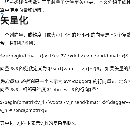
一些熟悉线性代数对于了解量子计算至关重要。 本文介绍了线
算中使用向量和矩阵。
矢量化
一个列向量，或维度（或大小）$n 的短 $v$ 的向量是 n$ 个复数$（
合，$排列为$列：
$v =\begin{bmatrix} v_1\\ v_2\\ \vdots\\ v_n \end{bmatrix}$
向量 $v$ 的范数定义为 $\sqrt{\sum_i |v_i|^2}$。 如果
列向量 v$ 的相邻
是一个表示为 $v^\dagger$ 的行向量$，定义
向量 $v$，相邻是维度 $1 \times n$ 的行向$量：
$\begin{bmatrix}v_1 \ \vdots \ v_n \end{bmatrix}^\dagger
v_n^* \end{bmatrix}$
其中$，v_i^*$ 表示v_i$的复杂串联$。