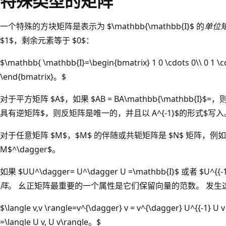
特殊类型的矩阵
一个特殊的方块矩阵是表示为 $\mathbb{\mathbb{I}$ 的
单位
$1$，剩余元素等于 $0$：
$\mathbb{ \mathbb{I}=\begin{bmatrix} 1 0 \cdots 0\\ 0 1 \cd
\end{bmatrix}。$
对于平方矩阵 $A$，如果 $AB = BA\mathbb{\mathbb{I}$=，
具有逆矩阵$，则反矩阵是唯一的，并且以 A^{-1}$的形式$写入
对于任意矩阵 $M$，$M$ 的伴随或共轭矩阵是 $N$ 矩阵，例如 $N_{
M$^\dagger$。
如果 $UU^\dagger= U^\dagger U =\mathbb{I}$ 或者 $U^{{
阵
。 幺正矩阵最重要的一个属性是它们保留向量的范数。 发生
$\langle v,v \rangle=v^{\dagger} v = v^{\dagger} U^{{-1} U 
=\langle U v, U v\rangle。$