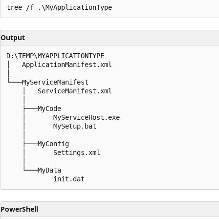
Output
D:\TEMP\MYAPPLICATIONTYPE

│   ApplicationManifest.xml

│

└───MyServiceManifest

    │   ServiceManifest.xml

    │

    ├───MyCode

    │       MyServiceHost.exe

    │       MySetup.bat

    │

    ├───MyConfig

    │       Settings.xml

    │

    └───MyData

PowerShell