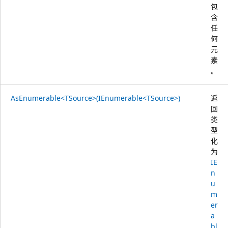
包
含
任
何
元
素
。
AsEnumerable<TSource>(IEnumerable<TSource>)
返
回
类
型
化
为
IE
n
u
m
er
a
bl