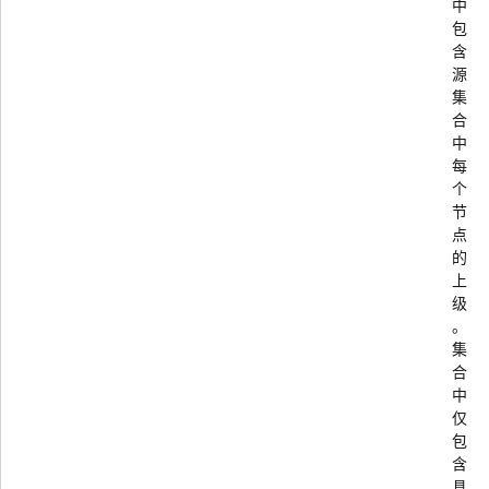
中
包
含
源
集
合
中
每
个
节
点
的
上
级
。
集
合
中
仅
包
含
具