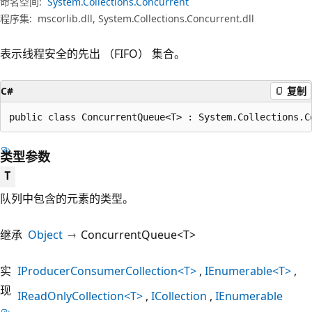
命名空间:
System.Collections.Concurrent
程序集:
mscorlib.dll, System.Collections.Concurrent.dll
表示线程安全的先出 （FIFO） 集合。
C#
复制
public class ConcurrentQueue<T> : System.Collections.C
类型参数
T
队列中包含的元素的类型。
继承
Object
ConcurrentQueue<T>
实
IProducerConsumerCollection<T>
IEnumerable<T>
现
IReadOnlyCollection<T>
ICollection
IEnumerable