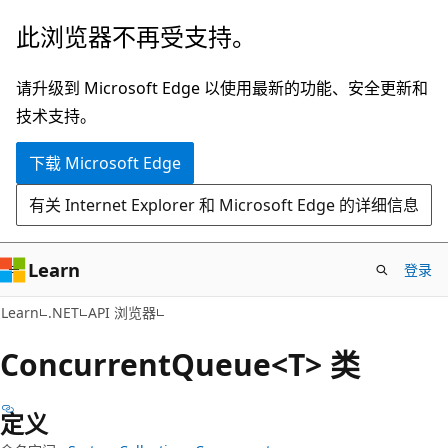
跳
跳
此浏览器不再受支持。
至
到
主
页
请升级到 Microsoft Edge 以使用最新的功能、安全更新和
要
内
技术支持。
内
导
下载 Microsoft Edge
容
航
有关 Internet Explorer 和 Microsoft Edge 的详细信息
Learn
登录
C#
Learn
.NET
API 浏览器
Concurrent
Queue<T> 类
定义