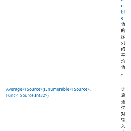
u
bl
e
值
的
序
列
的
平
均
值
。
Average<TSource>(IEnumerable<TSource>,
计
Func<TSource,Int32>)
算
通
过
对
输
入