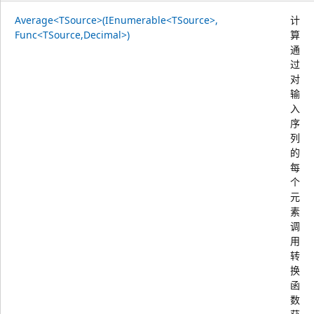
Average<TSource>(IEnumerable<TSource>,
计
Func<TSource,Decimal>)
算
通
过
对
输
入
序
列
的
每
个
元
素
调
用
转
换
函
数