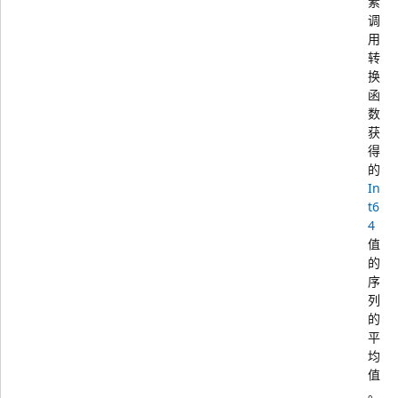
素
调
用
转
换
函
数
获
得
的
In
t6
4
值
的
序
列
的
平
均
值
。