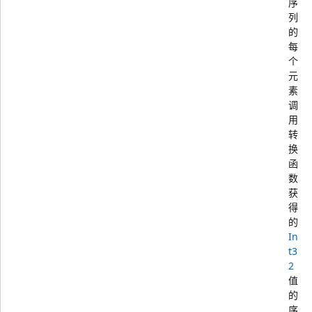
序
列
的
每
个
元
素
调
用
转
换
函
数
获
得
的
In
t3
2
值
的
序