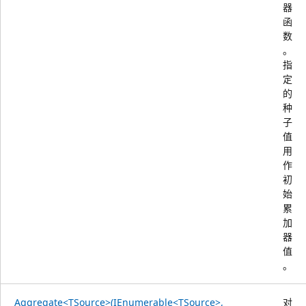
器
函
数
。
指
定
的
种
子
值
用
作
初
始
累
加
器
值
。
Aggregate<TSource>(IEnumerable<TSource>,
对