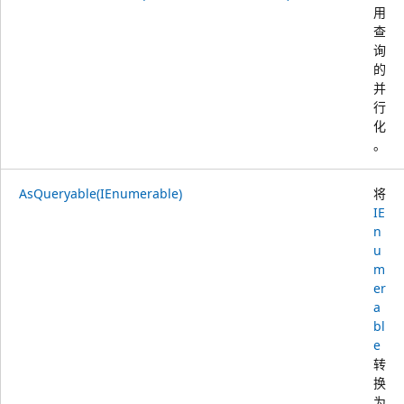
用
查
询
的
并
行
化
。
AsQueryable(IEnumerable)
将
IE
n
u
m
er
a
bl
e
转
换
为