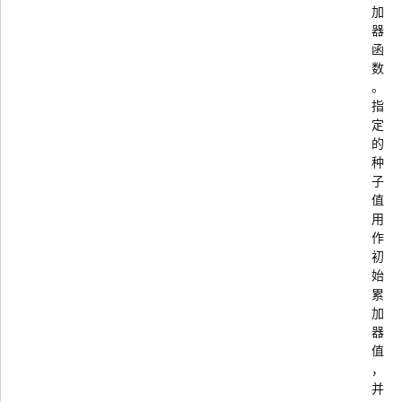
加
器
函
数
。
指
定
的
种
子
值
用
作
初
始
累
加
器
值
，
并