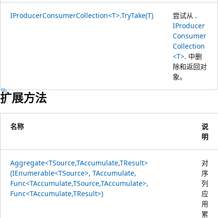
IProducerConsumerCollection<T>.TryTake(T)
尝试从 .
IProducer
Consumer
Collection
<T>
. 中删
除和返回对
象。
扩展方法
名称
说
明
Aggregate<TSource,TAccumulate,TResult>
对
(IEnumerable<TSource>, TAccumulate,
序
Func<TAccumulate,TSource,TAccumulate>,
列
Func<TAccumulate,TResult>)
应
用
累