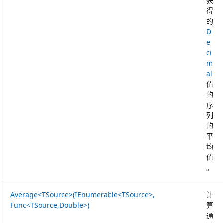
获
得
的
D
e
ci
m
al
值
的
序
列
的
平
均
值
。
Average<TSource>(IEnumerable<TSource>,
计
Func<TSource,Double>)
算
通