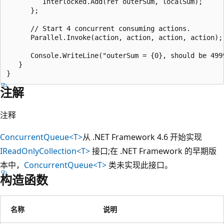
         Interlocked.Add(ref outerSum, localSum);

      };

      // Start 4 concurrent consuming actions.

      Parallel.Invoke(action, action, action, action);

      Console.WriteLine("outerSum = {0}, should be 4999
   }

注解
注释
ConcurrentQueue<T>
从 .NET Framework 4.6 开始实现
IReadOnlyCollection<T>
接口;在 .NET Framework 的早期版
本中，
ConcurrentQueue<T>
类未实现此接口。
构造函数
名称
说明