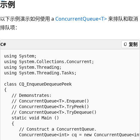
示例
以下示例演示如何使用 a
ConcurrentQueue<T>
来排队和取消
排队项：
C#
复制
using System;

using System.Collections.Concurrent;

using System.Threading;

using System.Threading.Tasks;

class CQ_EnqueueDequeuePeek

{

   // Demonstrates:

   // ConcurrentQueue<T>.Enqueue()

   // ConcurrentQueue<T>.TryPeek()

   // ConcurrentQueue<T>.TryDequeue()

   static void Main ()

   {

      // Construct a ConcurrentQueue.

      ConcurrentQueue<int> cq = new ConcurrentQueue<int