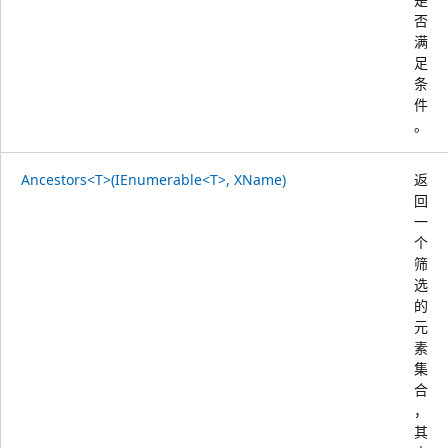
否
满
足
条
件
。
Ancestors<T>(IEnumerable<T>, XName)
返
回
一
个
筛
选
的
元
素
集
合
，
其