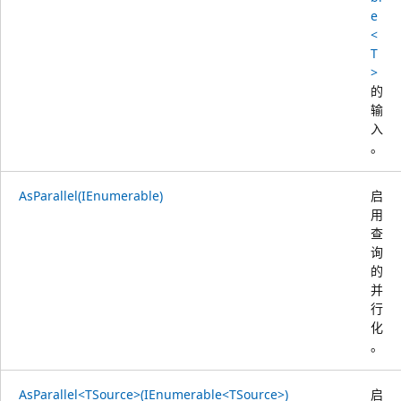
e
<
T
>
的
输
入
。
AsParallel(IEnumerable)
启
用
查
询
的
并
行
化
。
AsParallel<TSource>(IEnumerable<TSource>)
启