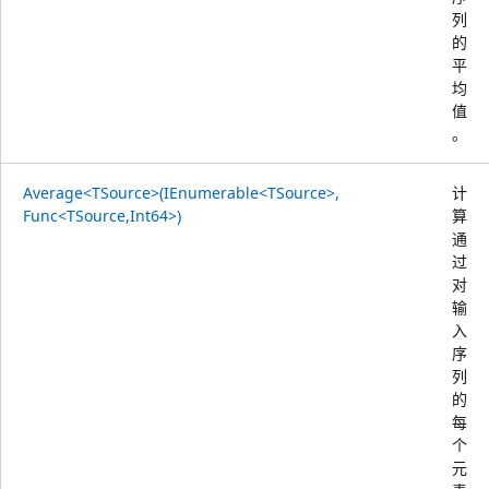
列
的
平
均
值
。
Average<TSource>(IEnumerable<TSource>,
计
Func<TSource,Int64>)
算
通
过
对
输
入
序
列
的
每
个
元