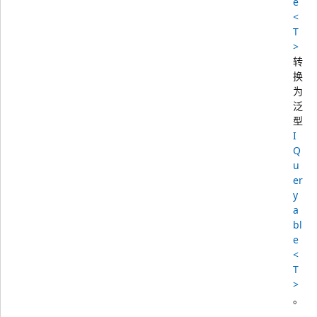
e
<
T
>
转
换
为
泛
型
I
Q
u
er
y
a
bl
e
<
T
>
。