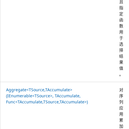
且
指
定
函
数
用
于
选
择
结
果
值
。
Aggregate<TSource,TAccumulate>
对
(IEnumerable<TSource>, TAccumulate,
序
Func<TAccumulate,TSource,TAccumulate>)
列
应
用
累
加