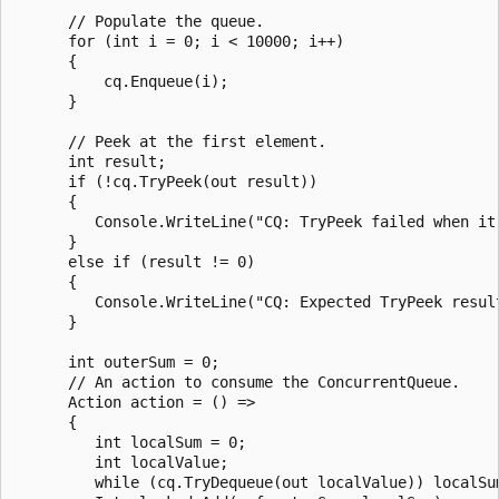
      // Populate the queue.

      for (int i = 0; i < 10000; i++)

      {

          cq.Enqueue(i);

      }

      // Peek at the first element.

      int result;

      if (!cq.TryPeek(out result))

      {

         Console.WriteLine("CQ: TryPeek failed when it 
      }

      else if (result != 0)

      {

         Console.WriteLine("CQ: Expected TryPeek result
      }

      int outerSum = 0;

      // An action to consume the ConcurrentQueue.

      Action action = () =>

      {

         int localSum = 0;

         int localValue;

         while (cq.TryDequeue(out localValue)) localSum