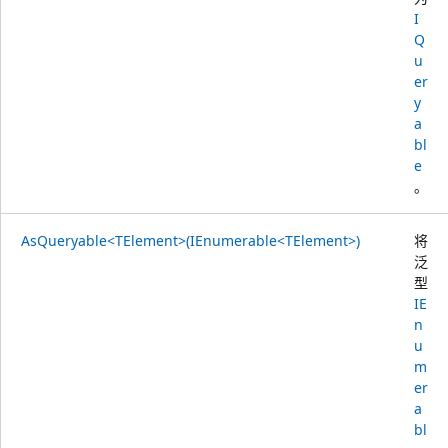
I
Q
u
er
y
a
bl
e
。
AsQueryable<TElement>(IEnumerable<TElement>)
将
泛
型
IE
n
u
m
er
a
bl