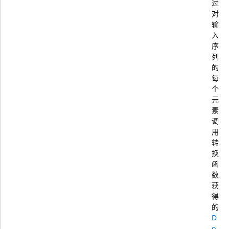
过
对
输
入
序
列
的
每
个
元
素
调
用
转
换
函
数
获
得
的
D
o