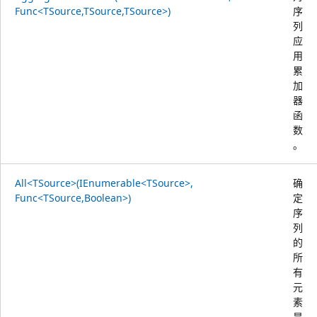
Func<TSource,TSource,TSource>)
序
列
应
用
累
加
器
函
数
。
All<TSource>(IEnumerable<TSource>,
确
Func<TSource,Boolean>)
定
序
列
的
所
有
元
素
是