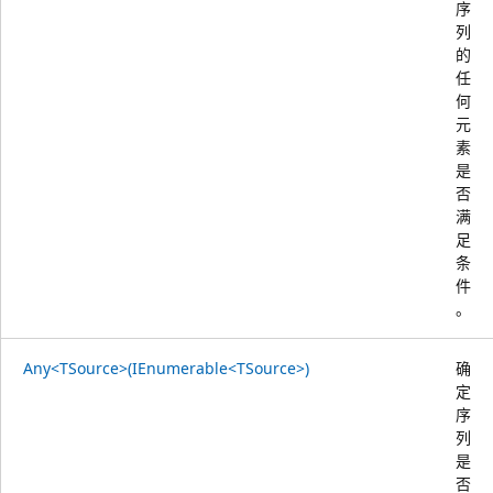
序
列
的
任
何
元
素
是
否
满
足
条
件
。
Any<TSource>(IEnumerable<TSource>)
确
定
序
列
是
否