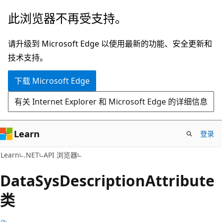
跳
跳
此浏览器不再受支持。
至
到
主
页
请升级到 Microsoft Edge 以使用最新的功能、安全更新和
要
内
技术支持。
内
导
下载 Microsoft Edge
容
航
有关 Internet Explorer 和 Microsoft Edge 的详细信息
Learn
登录
C#
Learn
.NET
API 浏览器
Data
Sys
Description
Attribute
类