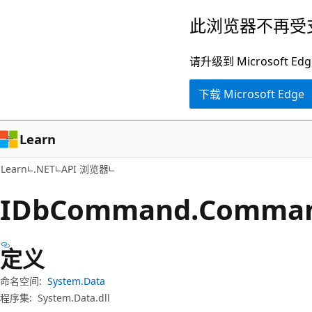
跳
跳
此浏览器不再受
至
到
主
页
请升级到 Microsof
要
内
下载 Microsoft Edge
内
导
容
航
Learn
Learn
.NET
API 浏览器
IDb
Command.
Comma
定义
命名空间:
System.Data
程序集:
System.Data.dll