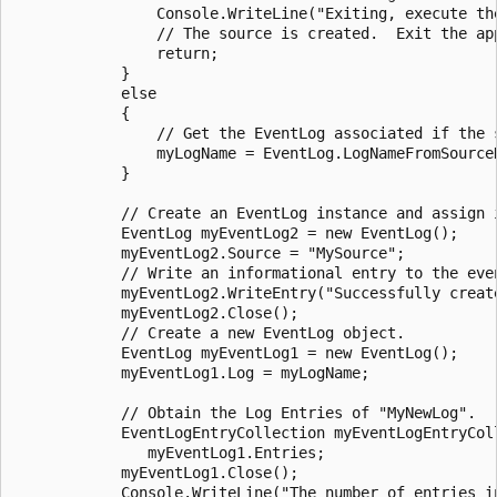
                Console.WriteLine("Exiting, execute th
                // The source is created.  Exit the ap
                return;

            }

            else

            {

                // Get the EventLog associated if the s
                myLogName = EventLog.LogNameFromSourceN
            }

            // Create an EventLog instance and assign i
            EventLog myEventLog2 = new EventLog();

            myEventLog2.Source = "MySource";

            // Write an informational entry to the even
            myEventLog2.WriteEntry("Successfully create
            myEventLog2.Close();

            // Create a new EventLog object.

            EventLog myEventLog1 = new EventLog();

            myEventLog1.Log = myLogName;

            // Obtain the Log Entries of "MyNewLog".

            EventLogEntryCollection myEventLogEntryColl
               myEventLog1.Entries;

            myEventLog1.Close();

            Console.WriteLine("The number of entries in