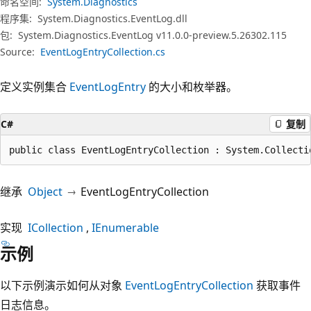
命名空间:
System.Diagnostics
程序集:
System.Diagnostics.EventLog.dll
包:
System.Diagnostics.EventLog v11.0.0-preview.5.26302.115
Source:
EventLogEntryCollection.cs
定义实例集合
EventLogEntry
的大小和枚举器。
C#
复制
public class EventLogEntryCollection : System.Collecti
继承
Object
EventLogEntryCollection
实现
ICollection
IEnumerable
示例
以下示例演示如何从对象
EventLogEntryCollection
获取事件
日志信息。