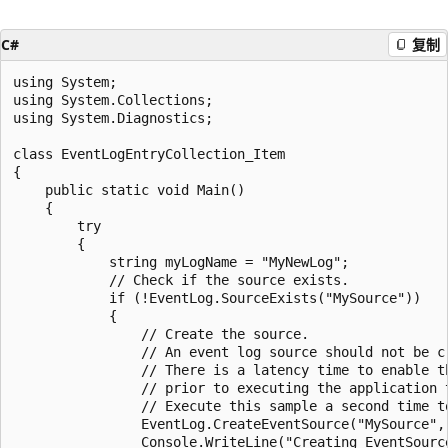
C#
复制
using System;

using System.Collections;

using System.Diagnostics;

class EventLogEntryCollection_Item

{

    public static void Main()

    {

        try

        {

            string myLogName = "MyNewLog";

            // Check if the source exists.

            if (!EventLog.SourceExists("MySource"))

            {

                // Create the source.

                // An event log source should not be cr
                // There is a latency time to enable th
                // prior to executing the application t
                // Execute this sample a second time to
                EventLog.CreateEventSource("MySource", 
                Console.WriteLine("Creating EventSource