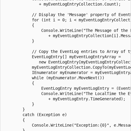
               + myEventLogEntryCollection.Count);

            // Display the 'Message' property of EventL
            for (int i = 0; i < myEventLogEntryCollecti
            {

                Console.WriteLine("The Message of the E
                   + myEventLogEntryCollection[i].Messa
            }

            // Copy the EventLog entries to Array of ty
            EventLogEntry[] myEventLogEntryArray =

               new EventLogEntry[myEventLogEntryCollect
            myEventLogEntryCollection.CopyTo(myEventLog
            IEnumerator myEnumerator = myEventLogEntryA
            while (myEnumerator.MoveNext())

            {

                EventLogEntry myEventLogEntry = (EventL
                Console.WriteLine("The LocalTime the Ev
                   + myEventLogEntry.TimeGenerated);

            }

        }

        catch (Exception e)

        {

            Console.WriteLine("Exception:{0}", e.Messag
        }
