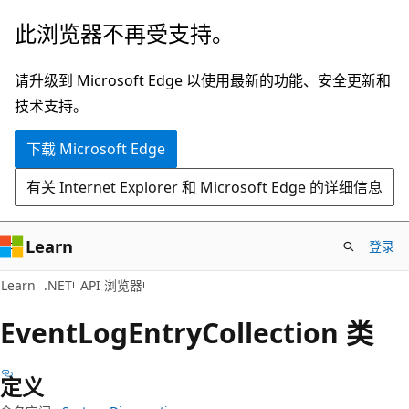
跳
跳
此浏览器不再受支持。
至
到
主
页
请升级到 Microsoft Edge 以使用最新的功能、安全更新和
要
内
技术支持。
内
导
下载 Microsoft Edge
容
航
有关 Internet Explorer 和 Microsoft Edge 的详细信息
Learn
登录
C#
Learn
.NET
API 浏览器
Event
Log
Entry
Collection 类
定义