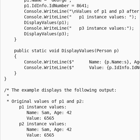
        p1.IdInfo.IdNumber = 8641;

        Console.WriteLine("\nValues of p1 and p3 after 
        Console.WriteLine("   p1 instance values: ");

        DisplayValues(p1);

        Console.WriteLine("   p3 instance values:");

        DisplayValues(p3);

    }

    public static void DisplayValues(Person p)

    {

        Console.WriteLine($"      Name: {p.Name:s}, Age
        Console.WriteLine($"      Value: {p.IdInfo.IdNu
    }

}

/* The example displays the following output:

 * 

 * Original values of p1 and p2:

      p1 instance values:

         Name: Sam, Age: 42

         Value: 6565

      p2 instance values:

         Name: Sam, Age: 42

         Value: 6565
