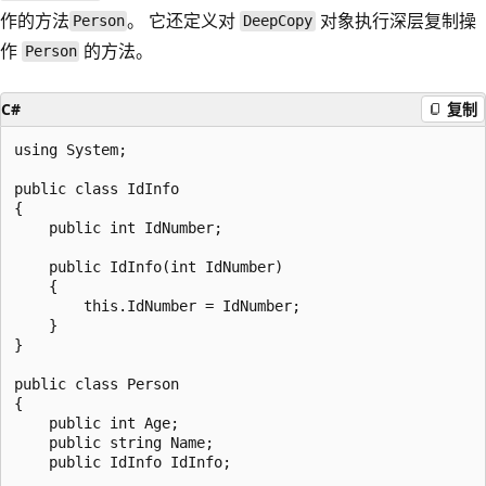
作的方法
。 它还定义对
对象执行深层复制操
Person
DeepCopy
作
的方法。
Person
C#
复制
using System;

public class IdInfo

{

    public int IdNumber;

    public IdInfo(int IdNumber)

    {

        this.IdNumber = IdNumber;

    }

}

public class Person

{

    public int Age;

    public string Name;

    public IdInfo IdInfo;
