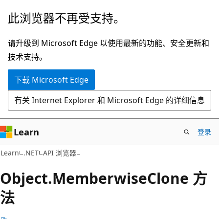
跳
跳
此浏览器不再受支持。
至
到
主
页
请升级到 Microsoft Edge 以使用最新的功能、安全更新和
要
内
技术支持。
内
导
下载 Microsoft Edge
容
航
有关 Internet Explorer 和 Microsoft Edge 的详细信息
Learn
登录
C#
Learn
.NET
API 浏览器
Object.
Memberwise
Clone 方
法