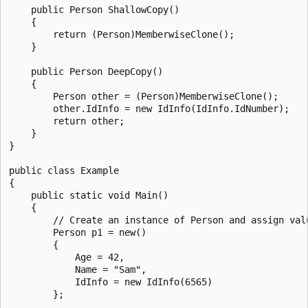
    public Person ShallowCopy()

    {

        return (Person)MemberwiseClone();

    }

    public Person DeepCopy()

    {

        Person other = (Person)MemberwiseClone();

        other.IdInfo = new IdInfo(IdInfo.IdNumber);

        return other;

    }

}

public class Example

{

    public static void Main()

    {

        // Create an instance of Person and assign valu
        Person p1 = new()

        {

            Age = 42,

            Name = "Sam",

            IdInfo = new IdInfo(6565)

        };
