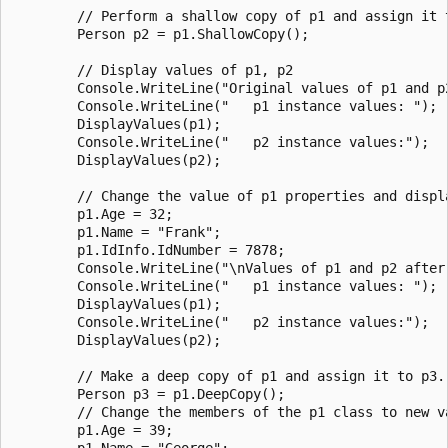
        // Perform a shallow copy of p1 and assign it t
        Person p2 = p1.ShallowCopy();

        // Display values of p1, p2

        Console.WriteLine("Original values of p1 and p2
        Console.WriteLine("   p1 instance values: ");

        DisplayValues(p1);

        Console.WriteLine("   p2 instance values:");

        DisplayValues(p2);

        // Change the value of p1 properties and displa
        p1.Age = 32;

        p1.Name = "Frank";

        p1.IdInfo.IdNumber = 7878;

        Console.WriteLine("\nValues of p1 and p2 after 
        Console.WriteLine("   p1 instance values: ");

        DisplayValues(p1);

        Console.WriteLine("   p2 instance values:");

        DisplayValues(p2);

        // Make a deep copy of p1 and assign it to p3.

        Person p3 = p1.DeepCopy();

        // Change the members of the p1 class to new va
        p1.Age = 39;

        p1.Name = "George";
