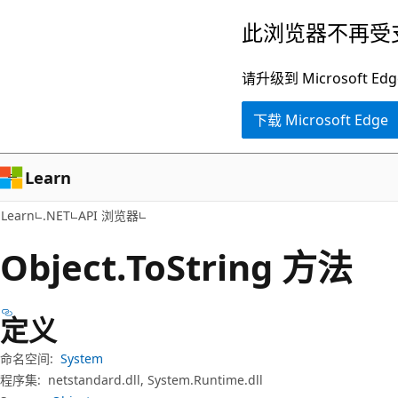
跳
跳
此浏览器不再受
至
到
主
页
请升级到 Microsof
要
内
下载 Microsoft Edge
内
导
容
航
Learn
Learn
.NET
API 浏览器
Object.
To
String 方法
定义
命名空间:
System
程序集:
netstandard.dll, System.Runtime.dll