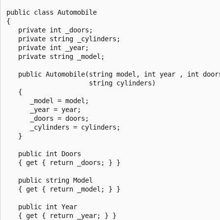
public class Automobile

{

   private int _doors;

   private string _cylinders;

   private int _year;

   private string _model;

   public Automobile(string model, int year , int doors
                     string cylinders)

   {

      _model = model;

      _year = year;

      _doors = doors;

      _cylinders = cylinders;

   }

   public int Doors

   { get { return _doors; } }

   public string Model

   { get { return _model; } }

   public int Year

   { get { return _year; } }
