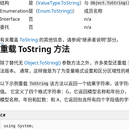
结构
是（
ValueType.ToString
）
与
Object.ToString(
Enumeration
是（
Enum.ToString()
）
成员名称
Interface
否
n/a
委托
否
n/a
有关覆盖
ToString
的其他信息，请参阅“继承者说明”部分。
重载 ToString 方法
除了替代无
Object.ToString()
参数方法之外，许多类型还重载
法版本。 通常，这样做是为了为变量格式设置和区分区域性的
以下示例重载
该方法以返回一个结果字符串，该字符
ToString
值。 它定义了四个格式字符串：G，它返回模型名称和年份;D
模型名称、年份和缸数：和 A，它返回包含所有四个字段值的字
C#
using System;
