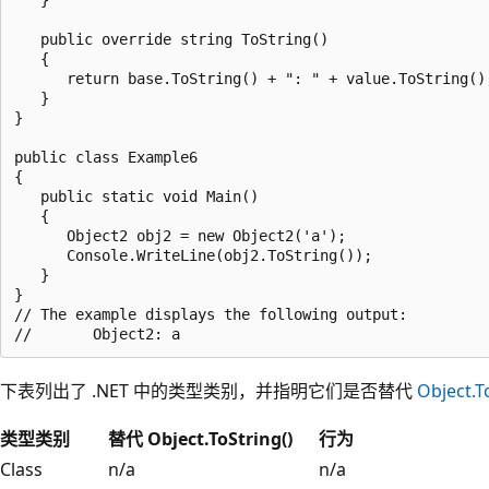
   public override string ToString()

   {

      return base.ToString() + ": " + value.ToString();
   }

}

public class Example6

{

   public static void Main()

   {

      Object2 obj2 = new Object2('a');

      Console.WriteLine(obj2.ToString());

   }

}

// The example displays the following output:

下表列出了 .NET 中的类型类别，并指明它们是否替代
Object.T
类型类别
替代 Object.ToString()
行为
Class
n/a
n/a