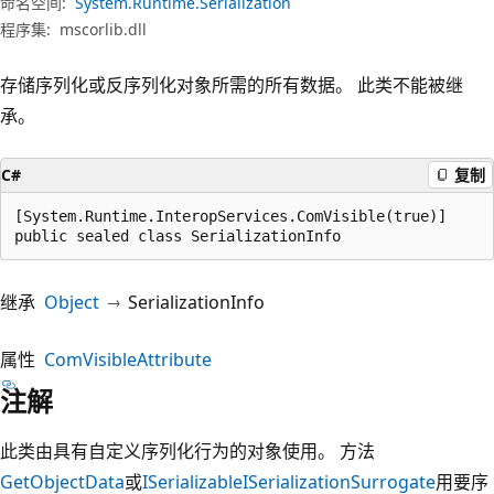
命名空间:
System.Runtime.Serialization
程序集:
mscorlib.dll
存储序列化或反序列化对象所需的所有数据。 此类不能被继
承。
C#
复制
[System.Runtime.InteropServices.ComVisible(true)]

public sealed class SerializationInfo
继承
Object
SerializationInfo
属性
ComVisibleAttribute
注解
此类由具有自定义序列化行为的对象使用。 方法
GetObjectData
或
ISerializable
ISerializationSurrogate
用要序