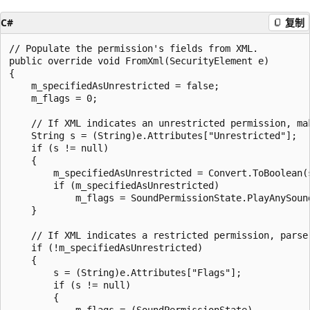
C#
复制
// Populate the permission's fields from XML.

public override void FromXml(SecurityElement e)

{

    m_specifiedAsUnrestricted = false;

    m_flags = 0;

    // If XML indicates an unrestricted permission, mak
    String s = (String)e.Attributes["Unrestricted"];

    if (s != null)

    {

        m_specifiedAsUnrestricted = Convert.ToBoolean(s
        if (m_specifiedAsUnrestricted)

            m_flags = SoundPermissionState.PlayAnySound
    }

    // If XML indicates a restricted permission, parse 
    if (!m_specifiedAsUnrestricted)

    {

        s = (String)e.Attributes["Flags"];

        if (s != null)

        {

            m_flags = (SoundPermissionState)
