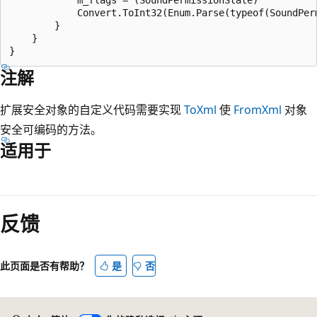
            Convert.ToInt32(Enum.Parse(typeof(SoundPerm
        }

    }

注解
扩展安全对象的自定义代码需要实现
ToXml
使
FromXml
对象
安全可编码的方法。
适用于
阅
读
反馈
模
式
已
此页面是否有帮助？
是
否
禁
用