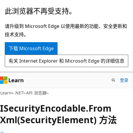
跳
跳
此浏览器不再受支持。
至
到
主
页
请升级到 Microsoft Edge 以使用最新的功能、安全更新和
要
内
技术支持。
内
导
下载 Microsoft Edge
容
航
有关 Internet Explorer 和 Microsoft Edge 的详细信息
Learn
登录
C#
Learn
.NET
API 浏览器
ISecurity
Encodable.
From
Xml(SecurityElement) 方法