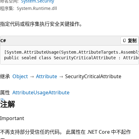
命名空间:
System.Security
程序集:
System.Runtime.dll
指定代码或程序集执行安全关键操作。
C#
复制
[System.AttributeUsage(System.AttributeTargets.Assembl
public sealed class SecurityCriticalAttribute : Attrib
继承
Object
Attribute
SecurityCriticalAttribute
属性
AttributeUsageAttribute
注解
Important
不再支持部分受信任的代码。 此属性在 .NET Core 中不起作