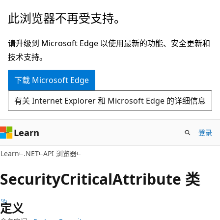
跳
跳
此浏览器不再受支持。
至
到
主
页
请升级到 Microsoft Edge 以使用最新的功能、安全更新和
要
内
技术支持。
内
导
下载 Microsoft Edge
容
航
有关 Internet Explorer 和 Microsoft Edge 的详细信息
Learn
登录
C#
Learn
.NET
API 浏览器
Security
Critical
Attribute 类
定义