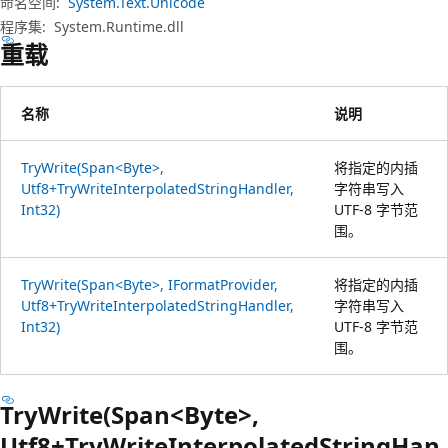
命名空间:
System.Text.Unicode
程序集:
System.Runtime.dll
重载
名称
说明
TryWrite(Span<Byte>,
将指定的内插
Utf8+TryWriteInterpolatedStringHandler,
字符串写入
Int32)
UTF-8 字节范
围。
TryWrite(Span<Byte>, IFormatProvider,
将指定的内插
Utf8+TryWriteInterpolatedStringHandler,
字符串写入
Int32)
UTF-8 字节范
围。
TryWrite(Span<Byte>,
Utf8+TryWriteInterpolatedStringHan