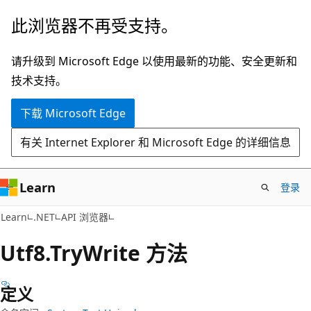
跳
跳
此浏览器不再受支持。
至
到
主
页
请升级到 Microsoft Edge 以使用最新的功能、安全更新和
要
内
技术支持。
内
导
下载 Microsoft Edge
容
航
有关 Internet Explorer 和 Microsoft Edge 的详细信息
Learn
登录
C#
Learn
.NET
API 浏览器
Utf8.Try
Write 方法
定义