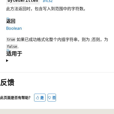
Int32
bytesWritten
此方法返回时，包含写入到范围中的字符数。
返回
Boolean
如果已成功格式化整个内插字符串，则为 ;否则，为
true
.
false
适用于
阅
读
反馈
模
式
此页面是否有帮助？
是
否
已
禁