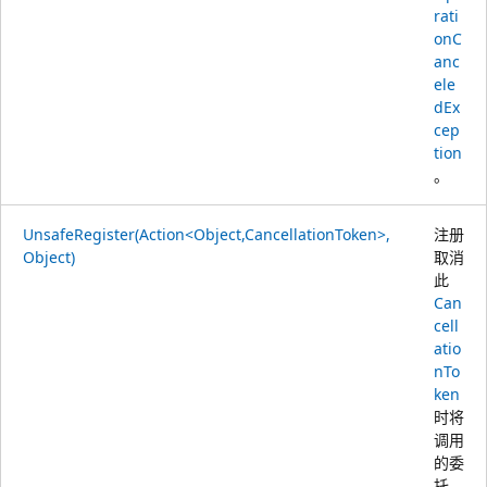
rati
onC
anc
ele
dEx
cep
tion
。
UnsafeRegister(Action<Object,CancellationToken>,
注册
Object)
取消
此
Can
cell
atio
nTo
ken
时将
调用
的委
托。