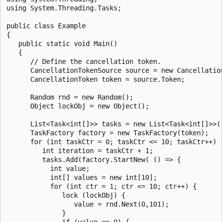
using System.Threading.Tasks;

public class Example

{

   public static void Main()

   {

      // Define the cancellation token.

      CancellationTokenSource source = new Cancellation
      CancellationToken token = source.Token;

      Random rnd = new Random();

      Object lockObj = new Object();

      List<Task<int[]>> tasks = new List<Task<int[]>>()
      TaskFactory factory = new TaskFactory(token);

      for (int taskCtr = 0; taskCtr <= 10; taskCtr++) {
         int iteration = taskCtr + 1;

         tasks.Add(factory.StartNew( () => {

           int value;

           int[] values = new int[10];

           for (int ctr = 1; ctr <= 10; ctr++) {

              lock (lockObj) {

                 value = rnd.Next(0,101);

              }

              if (value == 0) { 
