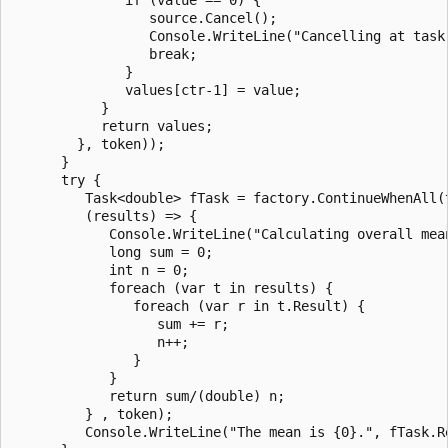
                 source.Cancel();

                 Console.WriteLine("Cancelling at task 
                 break;

              }   

              values[ctr-1] = value; 

           }

           return values;

        }, token));   

      }

      try {

         Task<double> fTask = factory.ContinueWhenAll(t
         (results) => {

            Console.WriteLine("Calculating overall mean
            long sum = 0;

            int n = 0; 

            foreach (var t in results) {

               foreach (var r in t.Result) {

                  sum += r;

                  n++;

               }

            }

            return sum/(double) n;

         } , token);

         Console.WriteLine("The mean is {0}.", fTask.Re