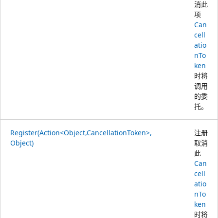
消此
项
Can
cell
atio
nTo
ken
时将
调用
的委
托。
Register(Action<Object,CancellationToken>,
注册
Object)
取消
此
Can
cell
atio
nTo
ken
时将