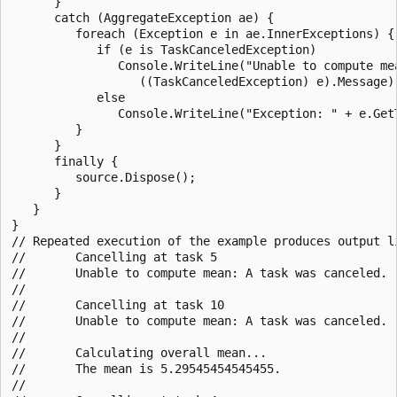
      }   

      catch (AggregateException ae) {

         foreach (Exception e in ae.InnerExceptions) {

            if (e is TaskCanceledException)

               Console.WriteLine("Unable to compute mea
                  ((TaskCanceledException) e).Message);
            else

               Console.WriteLine("Exception: " + e.GetT
         }

      }

      finally {

         source.Dispose();

      }

   }

}

// Repeated execution of the example produces output li
//       Cancelling at task 5

//       Unable to compute mean: A task was canceled.

//       

//       Cancelling at task 10

//       Unable to compute mean: A task was canceled.

//       

//       Calculating overall mean...

//       The mean is 5.29545454545455.

//       
