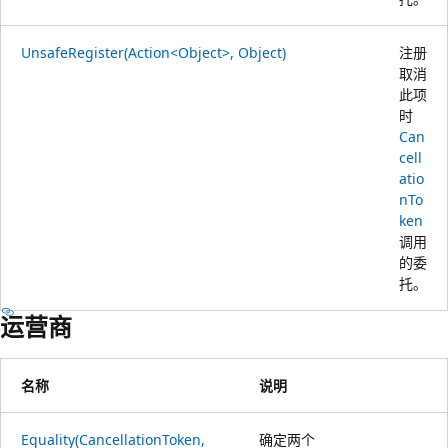
UnsafeRegister(Action<Object>, Object)
注册
取消
此项
时
Can
cell
atio
nTo
ken
调用
的委
托。
运营商
名称
说明
Equality(CancellationToken,
确定两个