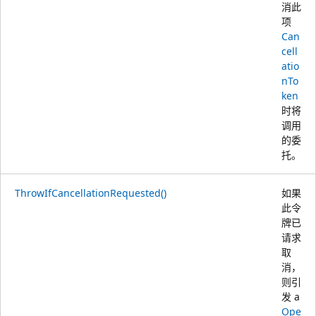
消此
项
Can
cell
atio
nTo
ken
时将
调用
的委
托。
ThrowIfCancellationRequested()
如果
此令
牌已
请求
取
消，
则引
发 a
Ope