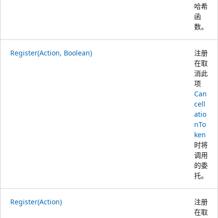
哈希
函
数。
Register(Action, Boolean)
注册
在取
消此
项
Can
cell
atio
nTo
ken
时将
调用
的委
托。
Register(Action)
注册
在取