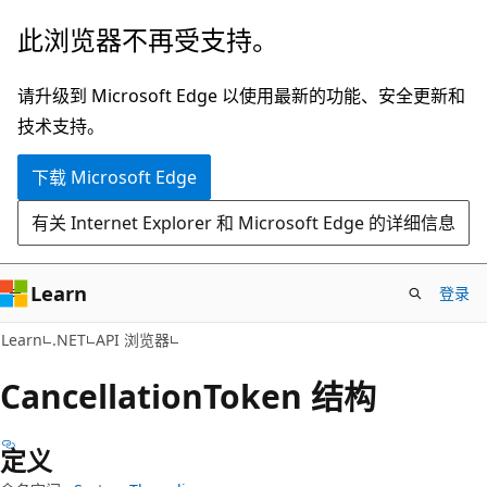
跳
跳
此浏览器不再受支持。
至
到
主
页
请升级到 Microsoft Edge 以使用最新的功能、安全更新和
要
内
技术支持。
内
导
下载 Microsoft Edge
容
航
有关 Internet Explorer 和 Microsoft Edge 的详细信息
Learn
登录
C#
Learn
.NET
API 浏览器
Cancellation
Token 结构
定义