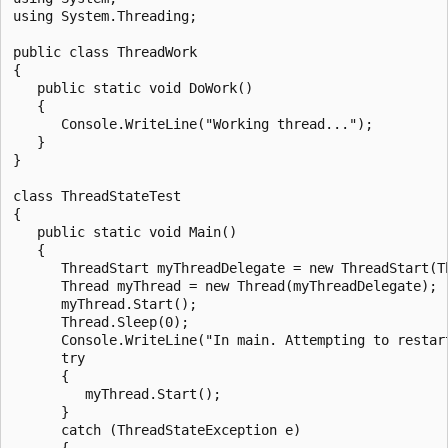
using System.Threading;

public class ThreadWork

{

   public static void DoWork()

   {

      Console.WriteLine("Working thread...");

   }

}

class ThreadStateTest

{

   public static void Main()

   {

      ThreadStart myThreadDelegate = new ThreadStart(Th
      Thread myThread = new Thread(myThreadDelegate);

      myThread.Start();

      Thread.Sleep(0);

      Console.WriteLine("In main. Attempting to restart
      try

      {

         myThread.Start();

      }

      catch (ThreadStateException e)

      {
