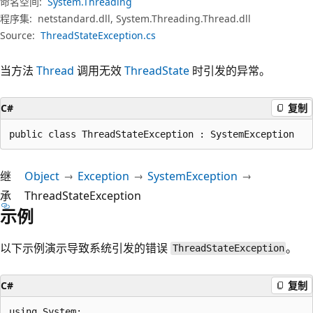
命名空间:
System.Threading
程序集:
netstandard.dll, System.Threading.Thread.dll
Source:
ThreadStateException.cs
当方法
Thread
调用无效
ThreadState
时引发的异常。
C#
复制
public class ThreadStateException : SystemException
继
Object
Exception
SystemException
承
ThreadStateException
示例
以下示例演示导致系统引发的错误
。
ThreadStateException
C#
复制
using System;
