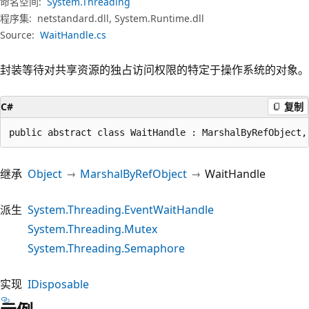
命名空间:
System.Threading
程序集:
netstandard.dll, System.Runtime.dll
Source:
WaitHandle.cs
封装等待对共享资源的独占访问权限的特定于操作系统的对象。
C#
复制
public abstract class WaitHandle : MarshalByRefObject,
继承
Object
MarshalByRefObject
WaitHandle
派生
System.Threading.EventWaitHandle
System.Threading.Mutex
System.Threading.Semaphore
实现
IDisposable