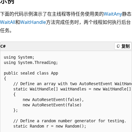
示例
下面的代码示例演示了在主线程等待任务使用类的
WaitAny
静态
WaitAll
和
WaitHandle
方法完成任务时，两个线程如何执行后台
任务。
C#
复制
using System;

using System.Threading;

public sealed class App

{

    // Define an array with two AutoResetEvent WaitHand
    static WaitHandle[] waitHandles = new WaitHandle[]

    {

        new AutoResetEvent(false),

        new AutoResetEvent(false)

    };

    // Define a random number generator for testing.

    static Random r = new Random();
