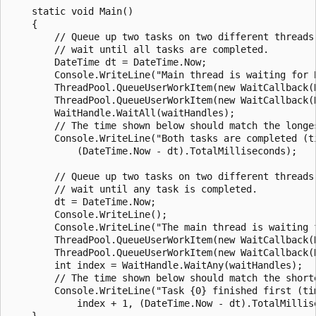
    static void Main()

    {

        // Queue up two tasks on two different threads;
        // wait until all tasks are completed.

        DateTime dt = DateTime.Now;

        Console.WriteLine("Main thread is waiting for B
        ThreadPool.QueueUserWorkItem(new WaitCallback(D
        ThreadPool.QueueUserWorkItem(new WaitCallback(D
        WaitHandle.WaitAll(waitHandles);

        // The time shown below should match the longes
        Console.WriteLine("Both tasks are completed (ti
            (DateTime.Now - dt).TotalMilliseconds);

        // Queue up two tasks on two different threads;
        // wait until any task is completed.

        dt = DateTime.Now;

        Console.WriteLine();

        Console.WriteLine("The main thread is waiting f
        ThreadPool.QueueUserWorkItem(new WaitCallback(D
        ThreadPool.QueueUserWorkItem(new WaitCallback(D
        int index = WaitHandle.WaitAny(waitHandles);

        // The time shown below should match the shorte
        Console.WriteLine("Task {0} finished first (tim
            index + 1, (DateTime.Now - dt).TotalMillise
    }
