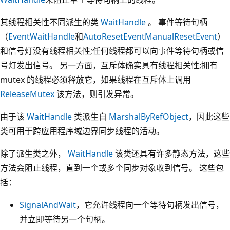
其线程相关性不同派生的类
WaitHandle
。 事件等待句柄
（
EventWaitHandle
和
AutoResetEvent
ManualResetEvent
）
和信号灯没有线程相关性;任何线程都可以向事件等待句柄或信
号灯发出信号。 另一方面，互斥体确实具有线程相关性;拥有
mutex 的线程必须释放它，如果线程在互斥体上调用
ReleaseMutex
该方法，则引发异常。
由于该
WaitHandle
类派生自
MarshalByRefObject
，因此这些
类可用于跨应用程序域边界同步线程的活动。
除了派生类之外，
WaitHandle
该类还具有许多静态方法，这些
方法会阻止线程，直到一个或多个同步对象收到信号。 这些包
括：
SignalAndWait
，它允许线程向一个等待句柄发出信号，
并立即等待另一个句柄。