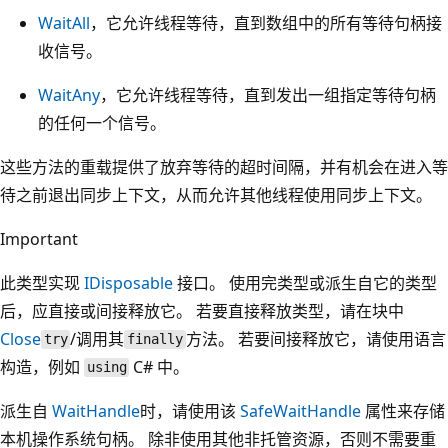
WaitAll
，它允许线程等待，直到数组中的所有等待句柄接
收信号。
WaitAny
，它允许线程等待，直到发出一组指定等待句柄
的任何一个信号。
这些方法的重载提供了放弃等待的超时间隔，并有机会在进入等
待之前退出同步上下文，从而允许其他线程使用同步上下文。
Important
此类型实现
IDisposable
接口。 使用完类型或派生自它的类型
后，应直接或间接释放它。 若要直接释放类型，请在块中
Close
/调用其
方法。 若要间接释放它，请使用语言
try
finally
构造，例如
C# 中。
using
派生自
WaitHandle
时，请使用该
SafeWaitHandle
属性来存储
本机操作系统句柄。 除非使用其他非托管资源，否则不需要重