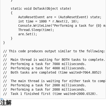
    static void DoTask(Object state)

    {

        AutoResetEvent are = (AutoResetEvent) state;

        int time = 1000 * r.Next(2, 10);

        Console.WriteLine("Performing a task for {0} mi
        Thread.Sleep(time);

        are.Set();

    }

}

// This code produces output similar to the following:

//

//  Main thread is waiting for BOTH tasks to complete.

//  Performing a task for 7000 milliseconds.

//  Performing a task for 4000 milliseconds.

//  Both tasks are completed (time waited=7064.8052)

//

//  The main thread is waiting for either task to compl
//  Performing a task for 2000 milliseconds.

//  Performing a task for 2000 milliseconds.

注解