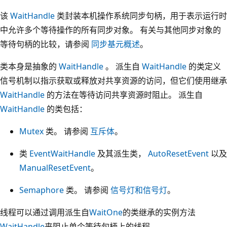
该
WaitHandle
类封装本机操作系统同步句柄，用于表示运行时
中允许多个等待操作的所有同步对象。 有关与其他同步对象的
等待句柄的比较，请参阅
同步基元概述
。
类本身是抽象的
WaitHandle
。 派生自
WaitHandle
的类定义
信号机制以指示获取或释放对共享资源的访问，但它们使用继承
WaitHandle
的方法在等待访问共享资源时阻止。 派生自
WaitHandle
的类包括：
Mutex
类。 请参阅
互斥体
。
类
EventWaitHandle
及其派生类，
AutoResetEvent
以及
ManualResetEvent
。
Semaphore
类。 请参阅
信号灯和信号灯
。
线程可以通过调用派生自
WaitOne
的类继承的实例方法
WaitHandle
来阻止单个等待句柄上的线程。