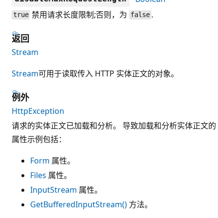
禁用请求长度限制;否则，为
.
true
false
返回
Stream
Stream
可用于读取传入 HTTP 实体正文的对象。
例外
HttpException
请求的实体正文已加载和分析。 导致加载和分析实体正文的
属性示例包括：
Form
属性。
Files
属性。
InputStream
属性。
GetBufferedInputStream()
方法。