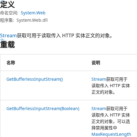
定义
命名空间:
System.Web
程序集:
System.Web.dll
Stream
获取可用于读取传入 HTTP 实体正文的对象。
重载
名称
说明
GetBufferlessInputStream()
Stream
获取可用于
读取传入 HTTP 实体
正文的对象。
GetBufferlessInputStream(Boolean)
Stream
获取可用于
读取传入 HTTP 实体
正文的对象，可以选
择禁用属性中
MaxRequestLength