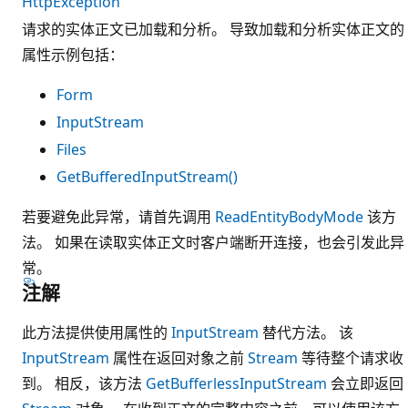
HttpException
请求的实体正文已加载和分析。 导致加载和分析实体正文的
属性示例包括：
Form
InputStream
Files
GetBufferedInputStream()
若要避免此异常，请首先调用
ReadEntityBodyMode
该方
法。 如果在读取实体正文时客户端断开连接，也会引发此异
常。
注解
此方法提供使用属性的
InputStream
替代方法。 该
InputStream
属性在返回对象之前
Stream
等待整个请求收
到。 相反，该方法
GetBufferlessInputStream
会立即返回