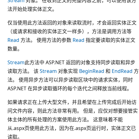
Stream
对象。 在收到正文的完整内容之前，可以使用该方
法开始处理实体正文。
仅当使用此方法返回的对象来读取流时，才会返回实体正文
（或请求和接收的实体正文一样多），方法是调用方法等
Read
方法。 使用方法的参数
Read
指定要读取的实体正文
数量。
Stream
此方法中 ASP.NET 返回的对象支持同步读取和异步
读取方法。 该
Stream
对象实现
BeginRead
和
EndRead
方
法。 使用异步方法可以异步读取区块中的请求实体，同时
ASP.NET 在异步读取循环的每个迭代之间释放当前线程。
如果请求正在上传大型文件，并且希望在上传完成后开始访
问文件内容，则此方法非常有用。 但是，应仅对想要接管实
体主体的所有处理的方案使用此方法。 这意味着不能
从.aspx页使用此方法，因为在.aspx页运行时，实体正文已
读取。