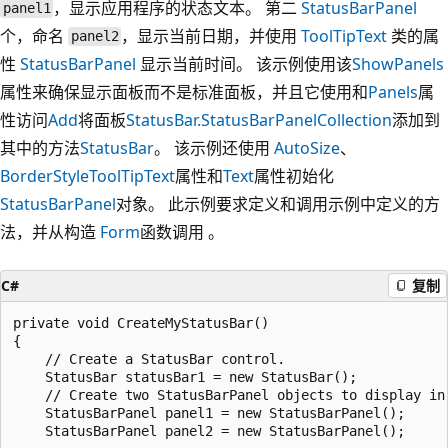
，显示应用程序的状态文本。 第二
StatusBarPanel
panel1
个，命名
，显示当前日期，并使用
ToolTipText
类的属
panel2
性
StatusBarPanel
显示当前时间。 该示例使用该
ShowPanels
属性来确保显示面板而不是标准面板，并且它使用和
Panels
属
性访问
Add
将面板
StatusBar.StatusBarPanelCollection
添加到
其中的方法
StatusBar
。 该示例还使用
AutoSize
、
BorderStyle
ToolTipText
属性和
Text
属性初始化
StatusBarPanel
对象。 此示例要求定义和调用示例中定义的方
法，并从构造
Form
函数调用 。
C#
复制
private void CreateMyStatusBar()

{

    // Create a StatusBar control.

    StatusBar statusBar1 = new StatusBar();

    // Create two StatusBarPanel objects to display in 
    StatusBarPanel panel1 = new StatusBarPanel();

    StatusBarPanel panel2 = new StatusBarPanel();
