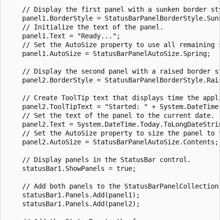
    // Display the first panel with a sunken border sty
    panel1.BorderStyle = StatusBarPanelBorderStyle.Sunk
    // Initialize the text of the panel.

    panel1.Text = "Ready...";

    // Set the AutoSize property to use all remaining s
    panel1.AutoSize = StatusBarPanelAutoSize.Spring;

    // Display the second panel with a raised border st
    panel2.BorderStyle = StatusBarPanelBorderStyle.Rais
    // Create ToolTip text that displays time the appli
    panel2.ToolTipText = "Started: " + System.DateTime.
    // Set the text of the panel to the current date.

    panel2.Text = System.DateTime.Today.ToLongDateStrin
    // Set the AutoSize property to size the panel to t
    panel2.AutoSize = StatusBarPanelAutoSize.Contents;

    // Display panels in the StatusBar control.

    statusBar1.ShowPanels = true;

    // Add both panels to the StatusBarPanelCollection of
    statusBar1.Panels.Add(panel1);

    statusBar1.Panels.Add(panel2);
