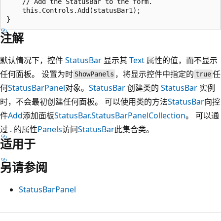
    // Add the StatusBar to the form.

    this.Controls.Add(statusBar1);

注解
默认情况下，控件
StatusBar
显示其
Text
属性的值，而不显示
任何面板。 设置为时
，将显示控件中指定的
任
ShowPanels
true
何
StatusBarPanel
对象。
StatusBar
创建类的
StatusBar
实例
时，不会最初创建任何面板。 可以使用类的方法
StatusBar
向控
件
Add
添加面板
StatusBar.StatusBarPanelCollection
。 可以通
过 . 的属性
Panels
访问
StatusBar
此集合类。
适用于
另请参阅
StatusBarPanel
阅