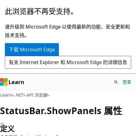
跳
跳
此浏览器不再受支持。
至
到
主
页
请升级到 Microsoft Edge 以使用最新的功能、安全更新和
要
内
技术支持。
内
导
下载 Microsoft Edge
容
航
有关 Internet Explorer 和 Microsoft Edge 的详细信息
Learn
登录
C#
Learn
.NET
API 浏览器
Status
Bar.
Show
Panels 属性
定义