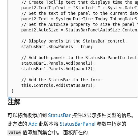
    // Create ToolTip text that displays time the ap
    panel2.ToolTipText = "Started: " + System.DateTi
    // Set the text of the panel to the current date
    panel2.Text = System.DateTime.Today.ToLongDateSt
    // Set the AutoSize property to size the panel t
    panel2.AutoSize = StatusBarPanelAutoSize.Content
    // Display panels in the StatusBar control.

    statusBar1.ShowPanels = true;

    // Add both panels to the StatusBarPanelCollection
    statusBar1.Panels.Add(panel1);

    statusBar1.Panels.Add(panel2);

    // Add the StatusBar to the form.

    this.Controls.Add(statusBar1);

注解
可以将面板添加到
StatusBar
控件以显示多种类型的信息。
此方法的
Add
此版本将
StatusBarPanel
参数中指定的
值添加到集合中。 面板所在的
value