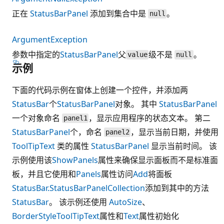
正在
StatusBarPanel
添加到集合中是
。
null
ArgumentException
参数中指定的
StatusBarPanel
父
级不是
。
value
null
示例
下面的代码示例在窗体上创建一个控件，并添加两
StatusBar
个
StatusBarPanel
对象。 其中
StatusBarPanel
一个对象命名
，显示应用程序的状态文本。 第二
panel1
StatusBarPanel
个，命名
，显示当前日期，并使用
panel2
ToolTipText
类的属性
StatusBarPanel
显示当前时间。 该
示例使用该
ShowPanels
属性来确保显示面板而不是标准面
板，并且它使用和
Panels
属性访问
Add
将面板
StatusBar.StatusBarPanelCollection
添加到其中的方法
StatusBar
。 该示例还使用
AutoSize
、
BorderStyle
ToolTipText
属性和
Text
属性初始化