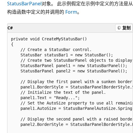
StatusBarPanel
对象。 此示例假定在示例中定义的方法是从
构造函数中定义的并调用的
Form
。
C#
复制
private void CreateMyStatusBar()

{

    // Create a StatusBar control.

    StatusBar statusBar1 = new StatusBar();

    // Create two StatusBarPanel objects to display 
    StatusBarPanel panel1 = new StatusBarPanel();

    StatusBarPanel panel2 = new StatusBarPanel();

    // Display the first panel with a sunken border 
    panel1.BorderStyle = StatusBarPanelBorderStyle.S
    // Initialize the text of the panel.

    panel1.Text = "Ready...";

    // Set the AutoSize property to use all remainin
    panel1.AutoSize = StatusBarPanelAutoSize.Spring;
    // Display the second panel with a raised border
    panel2.BorderStyle = StatusBarPanelBorderStyle.R