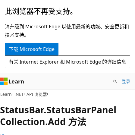
跳
跳
此浏览器不再受支持。
至
到
主
页
请升级到 Microsoft Edge 以使用最新的功能、安全更新和
要
内
技术支持。
内
导
下载 Microsoft Edge
容
航
有关 Internet Explorer 和 Microsoft Edge 的详细信息
Learn
登录
C#
Learn
.NET
API 浏览器
Status
Bar.
Status
Bar
Panel
Collection.
Add 方法