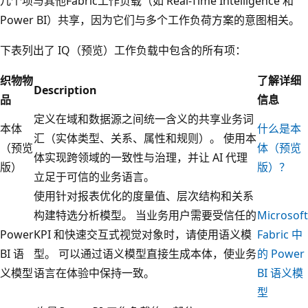
几个项与其他Fabric工作负载（如 Real-Time Intelligence 和
Power BI）共享，因为它们与多个工作负荷方案的意图相关。
下表列出了 IQ（预览）工作负载中包含的所有项：
织物物
了解详细
Description
品
信息
定义在域和数据源之间统一含义的共享业务词
本体
什么是本
汇（实体类型、关系、属性和规则）。 使用本
（预览
体（预览
体实现跨领域的一致性与治理，并让 AI 代理
版）
版）？
立足于可信的业务语言。
使用针对报表优化的度量值、层次结构和关系
构建特选分析模型。 当业务用户需要受信任的
Microsoft
Power
KPI 和快速交互式视觉对象时，请使用语义模
Fabric 中
BI 语
型。 可以通过语义模型直接生成本体，使业务
的 Power
义模型
语言在体验中保持一致。
BI 语义模
型