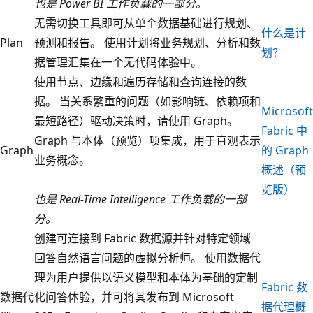
也是 Power BI 工作负载的一部分。
无需切换工具即可从单个数据基础进行规划、
什么是计
Plan
预测和报告。 使用计划将业务规划、分析和数
划？
据管理汇集在一个无代码体验中。
使用节点、边缘和遍历存储和查询连接的数
据。 当关系繁重的问题（如影响链、依赖项和
Microsoft
最短路径）驱动决策时，请使用 Graph。
Fabric 中
Graph 与本体（预览）项集成，用于直观表示
Graph
的 Graph
业务概念。
概述（预
览版）
也是 Real-Time Intelligence 工作负载的一部
分。
创建可连接到 Fabric 数据源并针对特定领域
回答自然语言问题的虚拟分析师。 使用数据代
理为用户提供以语义模型和本体为基础的定制
Fabric 数
数据代
化问答体验，并可将其发布到 Microsoft
据代理概