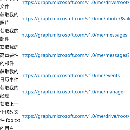
https://graph.microsoft.com/v1.0/me/drive/root/
文件
获取我的
https://graph.microsoft.com/v1.0/me/photo/$val
照片
获取我的
https://graph.microsoft.com/v1.0/me/messages
邮件
获取我的
高重要性
https://graph.microsoft.com/v1.0/me/messages?
的邮件
获取我的
https://graph.microsoft.com/v1.0/me/events
日历事件
获取我的
https://graph.microsoft.com/v1.0/me/manager
经理
获取上一
个修改文
https://graph.microsoft.com/v1.0/me/drive/root/
件 foo.txt
的用户