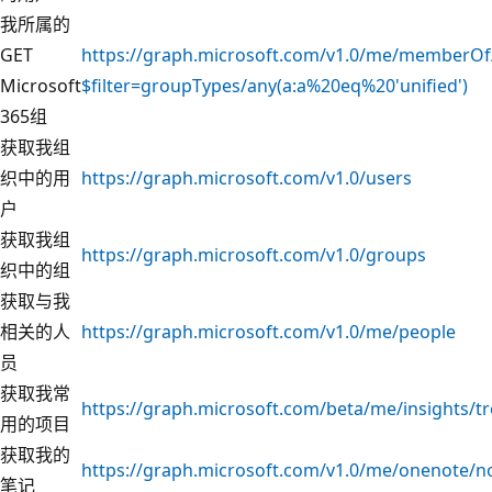
我所属的
GET
https://graph.microsoft.com/v1.0/me/memberOf
Microsoft
$filter=groupTypes/any(a:a%20eq%20'unified')
365组
获取我组
织中的用
https://graph.microsoft.com/v1.0/users
户
获取我组
https://graph.microsoft.com/v1.0/groups
织中的组
获取与我
相关的人
https://graph.microsoft.com/v1.0/me/people
员
获取我常
https://graph.microsoft.com/beta/me/insights/t
用的项目
获取我的
https://graph.microsoft.com/v1.0/me/onenote/
笔记