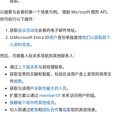
搜索。
以搜索与会者的第一个场景为例。 借助 Microsoft 图形 API，
你可执行以下操作：
获取
会议活动
与会者的电子邮件地址。
以Microsoft Entra ID
用户
身份单独查找
他们以获取其个
人资料信息
。
然后，可顺着人际关系导航到其他联系人：
通过
上下级关系
与其经理联系。
获取宝贵的见解和智能，包括在该用户身上发现的常用文
件
趋势
。
获取与该用户
关联性最大的人员
。
扩展方案以通过
memberOf
关系访问用户的组。
接触每个组中的其他成员
。
切入到通过
教育
和
团队合作
等
组
实现的其他场景。