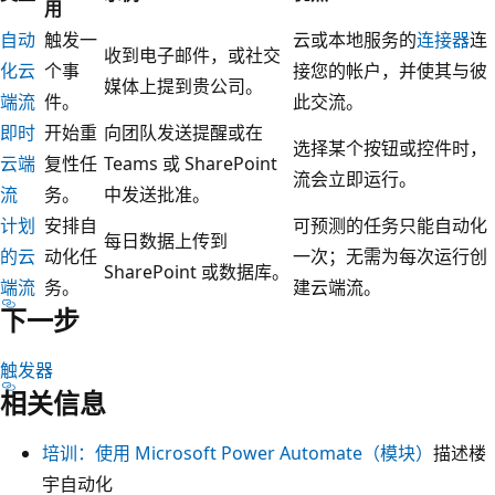
用
自动
触发一
云或本地服务的
连接器
连
收到电子邮件，或社交
化云
个事
接您的帐户，并使其与彼
媒体上提到贵公司。
端流
件。
此交流。
即时
开始重
向团队发送提醒或在
选择某个按钮或控件时，
云端
复性任
Teams 或 SharePoint
流会立即运行。
流
务。
中发送批准。
计划
安排自
可预测的任务只能自动化
每日数据上传到
的云
动化任
一次；无需为每次运行创
SharePoint 或数据库。
端流
务。
建云端流。
下一步
触发器
相关信息
培训：使用 Microsoft Power Automate（模块）
描述楼
宇自动化