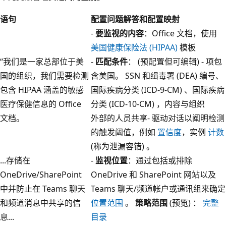
语句
配置问题解答和配置映射
-
要监视的内容
：Office 文档，使用
美国健康保险法 (HIPAA)
模板
“我们是一家总部位于美
-
匹配条件
： (预配置但可编辑) - 项包
国的组织，我们需要检测
含美国。 SSN 和缉毒署 (DEA) 编号、
包含 HIPAA 涵盖的敏感
国际疾病分类 (ICD-9-CM) 、国际疾病
医疗保健信息的 Office
分类 (ICD-10-CM) ，内容与组织
文档。
外部的人员共享- 驱动对话以阐明检测
的触发阈值，例如
置信度
，实例
计数
(称为泄漏容错) 。
...存储在
-
监视位置
：通过包括或排除
OneDrive/SharePoint
OneDrive 和 SharePoint 网站以及
中并防止在 Teams 聊天
Teams 聊天/频道帐户或通讯组来确定
和频道消息中共享的信
位置范围
。
策略范围
(预览) ：
完整
息...
目录