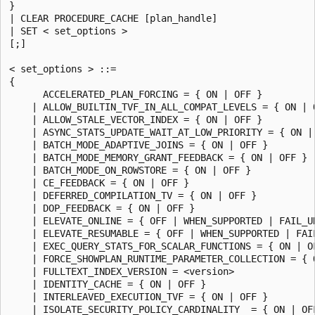
}

| CLEAR PROCEDURE_CACHE [plan_handle]

| SET < set_options >

[;]

< set_options > ::=

{

      ACCELERATED_PLAN_FORCING = { ON | OFF }

    | ALLOW_BUILTIN_TVF_IN_ALL_COMPAT_LEVELS = { ON | O
    | ALLOW_STALE_VECTOR_INDEX = { ON | OFF }

    | ASYNC_STATS_UPDATE_WAIT_AT_LOW_PRIORITY = { ON | 
    | BATCH_MODE_ADAPTIVE_JOINS = { ON | OFF }

    | BATCH_MODE_MEMORY_GRANT_FEEDBACK = { ON | OFF }

    | BATCH_MODE_ON_ROWSTORE = { ON | OFF }

    | CE_FEEDBACK = { ON | OFF }

    | DEFERRED_COMPILATION_TV = { ON | OFF }

    | DOP_FEEDBACK = { ON | OFF }

    | ELEVATE_ONLINE = { OFF | WHEN_SUPPORTED | FAIL_UN
    | ELEVATE_RESUMABLE = { OFF | WHEN_SUPPORTED | FAIL
    | EXEC_QUERY_STATS_FOR_SCALAR_FUNCTIONS = { ON | OF
    | FORCE_SHOWPLAN_RUNTIME_PARAMETER_COLLECTION = { O
    | FULLTEXT_INDEX_VERSION = <version>

    | IDENTITY_CACHE = { ON | OFF }

    | INTERLEAVED_EXECUTION_TVF = { ON | OFF }

    | ISOLATE_SECURITY_POLICY_CARDINALITY  = { ON | OFF