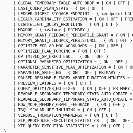
    | GLOBAL_TEMPORARY_TABLE_AUTO_DROP = { ON | OFF }

    | LAST_QUERY_PLAN_STATS = { ON | OFF }

    | LEDGER_DIGEST_STORAGE_ENDPOINT = { <endpoint URL 
    | LEGACY_CARDINALITY_ESTIMATION = { ON | OFF | PRIM
    | LIGHTWEIGHT_QUERY_PROFILING = { ON | OFF }

    | MAXDOP = { <value> | PRIMARY }

    | MEMORY_GRANT_FEEDBACK_PERCENTILE_GRANT = { ON | O
    | MEMORY_GRANT_FEEDBACK_PERSISTENCE = { ON | OFF }

    | OPTIMIZE_FOR_AD_HOC_WORKLOADS = { ON | OFF }

    | OPTIMIZED_PLAN_FORCING = { ON | OFF }

    | OPTIMIZED_SP_EXECUTESQL = { ON | OFF }

    | OPTIONAL_PARAMETER_OPTIMIZATION = { ON | OFF }

    | PARAMETER_SENSITIVE_PLAN_OPTIMIZATION = { ON | OF
    | PARAMETER_SNIFFING = { ON | OFF | PRIMARY }

    | PAUSED_RESUMABLE_INDEX_ABORT_DURATION_MINUTES = <
    | PREVIEW_FEATURES = { ON | OFF }

    | QUERY_OPTIMIZER_HOTFIXES = { ON | OFF | PRIMARY }
    | READABLE_SECONDARY_TEMPORARY_STATS_AUTO_CREATE = 
    | READABLE_SECONDARY_TEMPORARY_STATS_AUTO_UPDATE = 
    | ROW_MODE_MEMORY_GRANT_FEEDBACK = { ON | OFF }

    | TSQL_SCALAR_UDF_INLINING = { ON | OFF }

    | VERBOSE_TRUNCATION_WARNINGS = { ON | OFF }

    | XTP_PROCEDURE_EXECUTION_STATISTICS = { ON | OFF }
    | XTP_QUERY_EXECUTION_STATISTICS = { ON | OFF }
