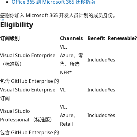
Office 365 到 Microsoft 365 迁移指南
感谢你加入 Microsoft 365 开发人员计划的成员身份。
Eligibility
订阅级别
Channels
Benefit
Renewable?
VL、
Visual Studio Enterprise
Azure、零
Included
Yes
（标准版）
售、所选
NFR*
包含 GitHub Enterprise 的
Visual Studio Enterprise
VL
Included
Yes
订阅
VL、
Visual Studio
Azure、
Included
Yes
Professional （标准版）
Retail
包含 GitHub Enterprise 的