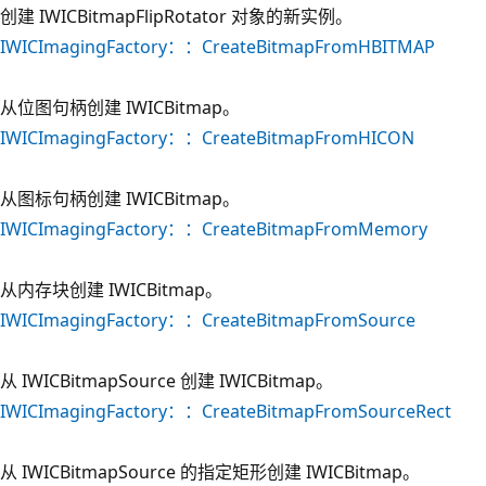
创建 IWICBitmapFlipRotator 对象的新实例。
IWICImagingFactory：：CreateBitmapFromHBITMAP
从位图句柄创建 IWICBitmap。
IWICImagingFactory：：CreateBitmapFromHICON
从图标句柄创建 IWICBitmap。
IWICImagingFactory：：CreateBitmapFromMemory
从内存块创建 IWICBitmap。
IWICImagingFactory：：CreateBitmapFromSource
从 IWICBitmapSource 创建 IWICBitmap。
IWICImagingFactory：：CreateBitmapFromSourceRect
从 IWICBitmapSource 的指定矩形创建 IWICBitmap。