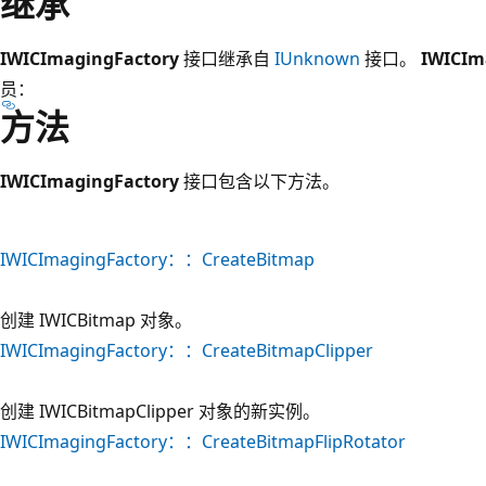
继承
IWICImagingFactory
接口继承自
IUnknown
接口。
IWICIm
员：
方法
IWICImagingFactory
接口包含以下方法。
IWICImagingFactory：：CreateBitmap
创建 IWICBitmap 对象。
IWICImagingFactory：：CreateBitmapClipper
创建 IWICBitmapClipper 对象的新实例。
IWICImagingFactory：：CreateBitmapFlipRotator