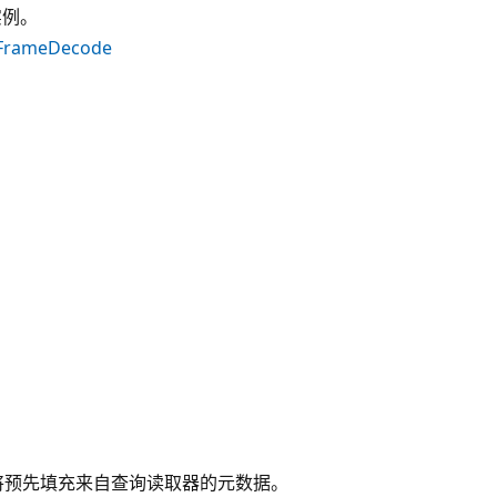
实例。
mFrameDecode
将预先填充来自查询读取器的元数据。