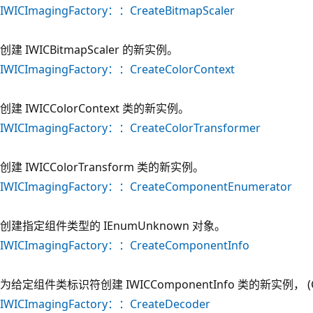
IWICImagingFactory：：CreateBitmapScaler
创建 IWICBitmapScaler 的新实例。
IWICImagingFactory：：CreateColorContext
创建 IWICColorContext 类的新实例。
IWICImagingFactory：：CreateColorTransformer
创建 IWICColorTransform 类的新实例。
IWICImagingFactory：：CreateComponentEnumerator
创建指定组件类型的 IEnumUnknown 对象。
IWICImagingFactory：：CreateComponentInfo
为给定组件类标识符创建 IWICComponentInfo 类的新实例， (CL
IWICImagingFactory：：CreateDecoder