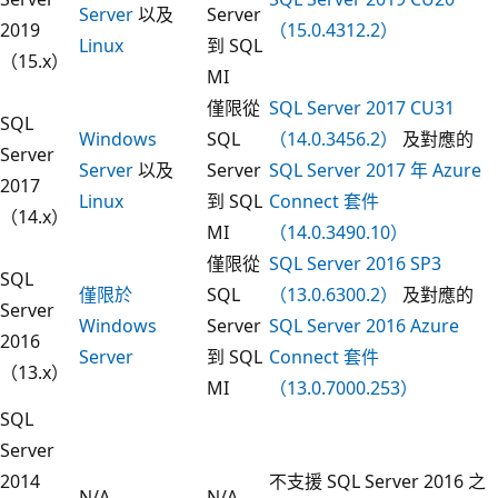
Server
以及
Server
2019
（15.0.4312.2）
Linux
到 SQL
（15.x）
MI
僅限從
SQL Server 2017 CU31
SQL
Windows
SQL
（14.0.3456.2）
及對應的
Server
Server
以及
Server
SQL Server 2017 年 Azure
2017
Linux
到 SQL
Connect 套件
（14.x）
MI
（14.0.3490.10）
僅限從
SQL Server 2016 SP3
SQL
僅限於
SQL
（13.0.6300.2）
及對應的
Server
Windows
Server
SQL Server 2016 Azure
2016
Server
到 SQL
Connect 套件
（13.x）
MI
（13.0.7000.253）
SQL
Server
2014
不支援 SQL Server 2016 之
N/A
N/A