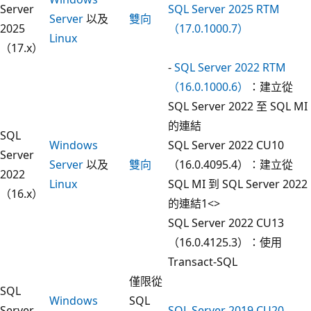
Server
SQL Server 2025 RTM
Server
以及
雙向
2025
（17.0.1000.7）
Linux
（17.x）
-
SQL Server 2022 RTM
（16.0.1000.6）
：建立從
SQL Server 2022 至 SQL MI
的連結
SQL
Windows
SQL Server 2022 CU10
Server
Server
以及
雙向
（16.0.4095.4）
：建立從
2022
Linux
SQL MI 到 SQL Server 2022
（16.x）
的連結
1<>
SQL Server 2022 CU13
（16.0.4125.3）
：使用
Transact-SQL
僅限從
SQL
Windows
SQL
Server
SQL Server 2019 CU20