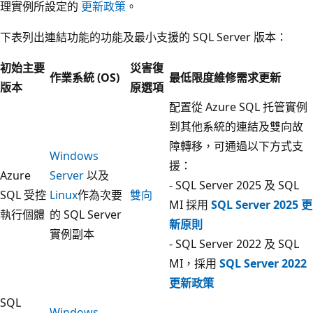
理實例所設定的
更新政策
。
下表列出連結功能的功能及最小支援的 SQL Server 版本：
初始主要
災害復
作業系統 (OS)
最低限度維修需求更新
版本
原選項
配置從 Azure SQL 托管實例
到其他系統的連結及雙向故
障轉移，可通過以下方式支
Windows
援：
Azure
Server
以及
- SQL Server 2025 及 SQL
SQL 受控
Linux
作為次要
雙向
MI 採用
SQL Server 2025 更
執行個體
的 SQL Server
新原則
實例副本
- SQL Server 2022 及 SQL
MI，採用
SQL Server 2022
更新政策
SQL
Windows