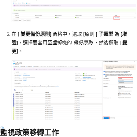
在 [
變更備份原則]
窗格中，選取 [原則
] 子類型
為
[增
強
]，選擇要套用至虛擬機的
備份原則
，然後選取 [
變
更
]。
監視政策移轉工作