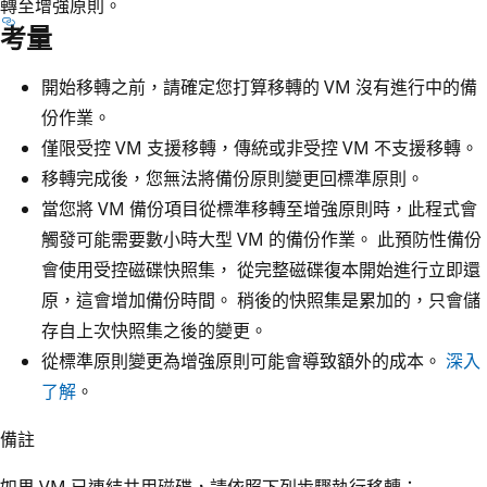
轉至增強原則。
考量
開始移轉之前，請確定您打算移轉的 VM 沒有進行中的備
份作業。
僅限受控 VM 支援移轉，傳統或非受控 VM 不支援移轉。
移轉完成後，您無法將備份原則變更回標準原則。
當您將 VM 備份項目從標準移轉至增強原則時，此程式會
觸發可能需要數小時大型 VM 的備份作業。 此預防性備份
會使用受控磁碟快照集， 從完整磁碟復本開始進行立即還
原，這會增加備份時間。 稍後的快照集是累加的，只會儲
存自上次快照集之後的變更。
從標準原則變更為增強原則可能會導致額外的成本。
深入
了解
。
備註
如果 VM 已連結共用磁碟，請依照下列步驟執行移轉：