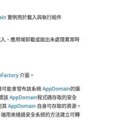
in
實例用於載入與執行組件
載入、應用域卸載或拋出未處理異常時
eFactory
介面。
做可能會發布該系統
AppDomain
的遠
壞該
AppDomain
程式碼存取的安全
何其
AppDomain
自身可存取的資源。
戶端用來繞過安全系統的方法建立可轉