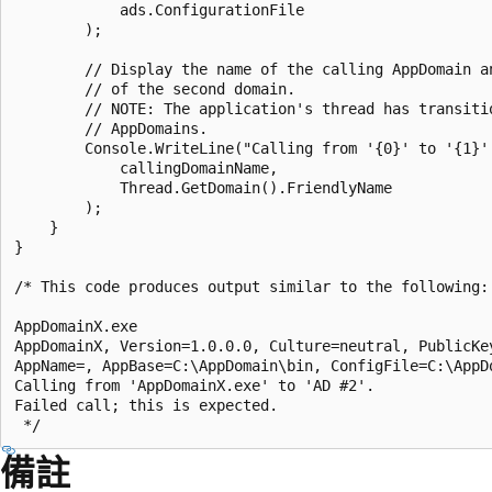
            ads.ConfigurationFile

        );

        // Display the name of the calling AppDomain an
        // of the second domain.

        // NOTE: The application's thread has transitio
        // AppDomains.

        Console.WriteLine("Calling from '{0}' to '{1}'.
            callingDomainName,

            Thread.GetDomain().FriendlyName

        );

    }

}

/* This code produces output similar to the following:

AppDomainX.exe

AppDomainX, Version=1.0.0.0, Culture=neutral, PublicKey
AppName=, AppBase=C:\AppDomain\bin, ConfigFile=C:\AppDo
Calling from 'AppDomainX.exe' to 'AD #2'.

Failed call; this is expected.

備註