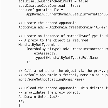
        ads.DisallowBindingRedirects = false;

        ads.DisallowCodeDownload = true;

        ads.ConfigurationFile =

            AppDomain.CurrentDomain.SetupInformation.Co
        // Create the second AppDomain.

        AppDomain ad2 = AppDomain.CreateDomain("AD #2",
        // Create an instance of MarshalbyRefType in th
        // A proxy to the object is returned.

        MarshalByRefType mbrt =

            (MarshalByRefType) ad2.CreateInstanceAndUnw
                exeAssembly,

                typeof(MarshalByRefType).FullName

            );

        // Call a method on the object via the proxy, p
        // default AppDomain's friendly name in as a pa
        mbrt.SomeMethod(callingDomainName);

        // Unload the second AppDomain. This deletes it
        // invalidates the proxy object.

        AppDomain.Unload(ad2);

        try

        {
