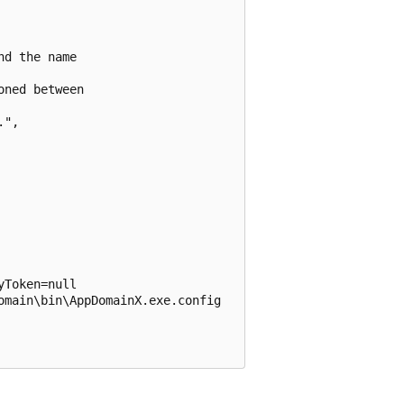
d the name

ned between

",

Token=null

main\bin\AppDomainX.exe.config
