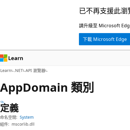
跳
跳
已不再支援此瀏
到
至
主
頁
請升級至 Microsof
要
面
下載 Microsoft Edge
內
內
容
導
覽
Learn
Learn
.NET
API 瀏覽器
App
Domain 類別
定義
命名空間:
System
組件:
mscorlib.dll