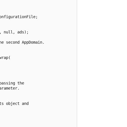
nfigurationFile;

 null, ads);

e second AppDomain.

rap(

assing the

rameter.

s object and
