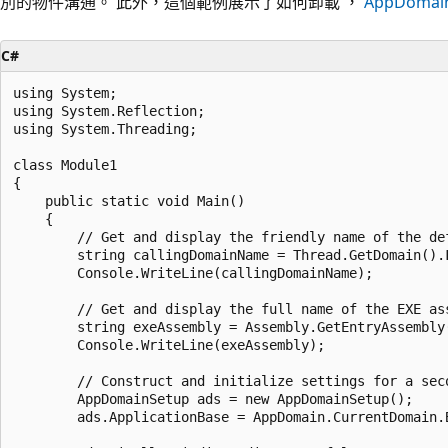
別的物件溝通。 此外，這個範例展示了如何卸載 ，
AppDomai
C#
using System;

using System.Reflection;

using System.Threading;

class Module1

{

    public static void Main()

    {

        // Get and display the friendly name of the def
        string callingDomainName = Thread.GetDomain().F
        Console.WriteLine(callingDomainName);

        // Get and display the full name of the EXE ass
        string exeAssembly = Assembly.GetEntryAssembly(
        Console.WriteLine(exeAssembly);

        // Construct and initialize settings for a seco
        AppDomainSetup ads = new AppDomainSetup();

        ads.ApplicationBase = AppDomain.CurrentDomain.B