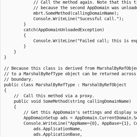
            // Call the method again. Note that this ti
            // because the second AppDomain was unloade
            mbrt.SomeMethod(callingDomainName);

            Console.WriteLine("Sucessful call.");

        }

        catch(AppDomainUnloadedException)

        {

            Console.WriteLine("Failed call; this is exp
        }

    }

}

// Because this class is derived from MarshalByRefObjec
// to a MarshalByRefType object can be returned across 
// boundary.

public class MarshalByRefType : MarshalByRefObject

{

    //  Call this method via a proxy.

    public void SomeMethod(string callingDomainName)

    {

        // Get this AppDomain's settings and display so
        AppDomainSetup ads = AppDomain.CurrentDomain.Se
        Console.WriteLine("AppName={0}, AppBase={1}, Co
            ads.ApplicationName,

            ads.ApplicationBase,
