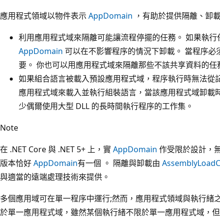
應用程式領域以物件表示
AppDomain
，有助於提供隔離、卸載
利用應用程式域來隔離可能讓流程停擺的任務。 如果執行
AppDomain
可以在不影響程序的情況下卸載。 當程序必
要。 你也可以用應用程式域來隔離那些不該共享資料的任
如果組合語言被載入預設應用程式域，程序執行時無法從記
應用程式域來載入並執行組裝語言，當該應用程式域卸載時
少偶爾使用大型 DLL 的長時間執行程序的工作集。
Note
在 .NET Core 與 .NET 5+ 上，實
AppDomain
作受限於設計，無
版本恰好
AppDomain
有一個 。 隔離與卸載由
AssemblyLoadC
與適當的遠端處理技術來提供。
多個應用域可在單一程序中運行;然而，應用程式領域與執行緒
於單一應用程式域，雖然某個執行緒不限於單一應用程式域，但