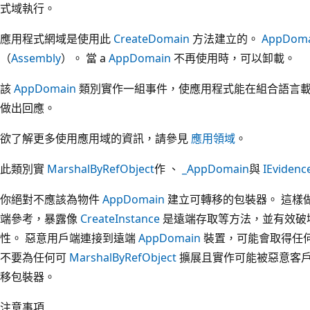
式域執行。
應用程式網域是使用此
CreateDomain
方法建立的。
AppDoma
（
Assembly
）。 當 a
AppDomain
不再使用時，可以卸載。
該
AppDomain
類別實作一組事件，使應用程式能在組合語言
做出回應。
欲了解更多使用應用域的資訊，請參見
應用領域
。
此類別實
MarshalByRefObject
作 、
_AppDomain
與
IEvidenc
你絕對不應該為物件
AppDomain
建立可轉移的包裝器。 這樣
端參考，暴露像
CreateInstance
是遠端存取等方法，並有效破
性。 惡意用戶端連接到遠端
AppDomain
裝置，可能會取得任
不要為任何可
MarshalByRefObject
擴展且實作可能被惡意客
移包裝器。
注意事項