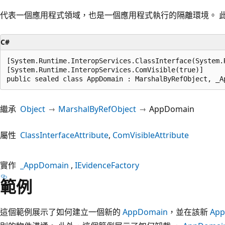
代表一個應用程式領域，也是一個應用程式執行的隔離環境。 
C#
[System.Runtime.InteropServices.ClassInterface(System.
[System.Runtime.InteropServices.ComVisible(true)]

public sealed class AppDomain : MarshalByRefObject, _A
繼承
Object
MarshalByRefObject
AppDomain
屬性
ClassInterfaceAttribute
ComVisibleAttribute
實作
_AppDomain
IEvidenceFactory
範例
這個範例展示了如何建立一個新的
AppDomain
，並在該新
App