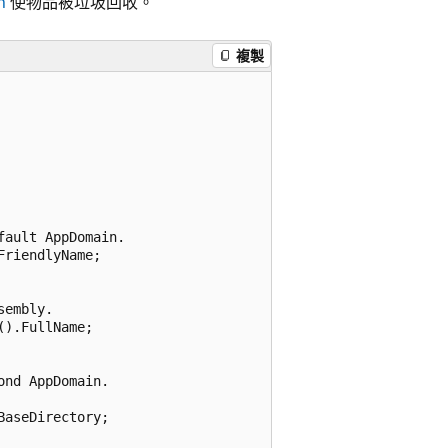
n
使物品被垃圾回收。
複製
ault AppDomain.

riendlyName;

embly.

).FullName;

nd AppDomain.

aseDirectory;
