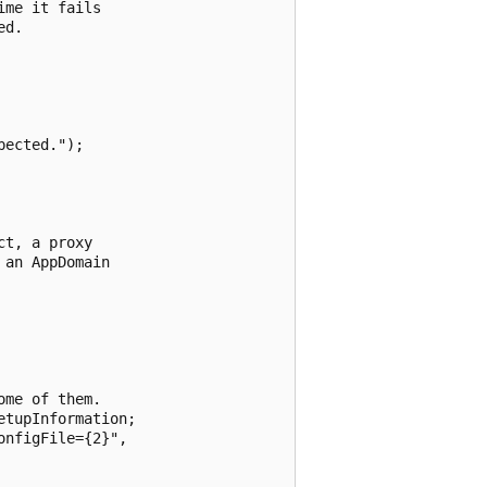
me it fails

d.

ected.");

t, a proxy

an AppDomain

me of them.

tupInformation;

nfigFile={2}",
