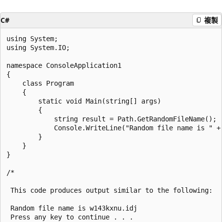
C#
複製
using System;

using System.IO;

namespace ConsoleApplication1

{

    class Program

    {

        static void Main(string[] args)

        {

            string result = Path.GetRandomFileName();

            Console.WriteLine("Random file name is " + 
        }

    }

}

/*

 This code produces output similar to the following:

 Random file name is w143kxnu.idj

 Press any key to continue . . .
