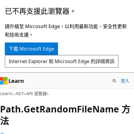
跳
跳
已不再支援此瀏覽器。
到
至
主
頁
請升級至 Microsoft Edge，以利用最新功能、安全性更新
要
面
和技術支援。
內
內
下載 Microsoft Edge
容
導
覽
Internet Explorer 和 Microsoft Edge 的詳細資訊
Learn
登入
C#
Learn
.NET
API 瀏覽器
Path.
Get
Random
File
Name 方
法