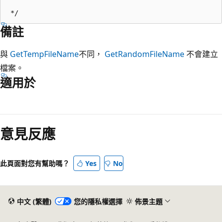
備註
與
GetTempFileName
不同，
GetRandomFileName
不會建立
檔案。
適用於
閱
讀
意見反應
模
式
已
此頁面對您有幫助嗎？
Yes
No
停
用
中文 (繁體)
您的隱私權選擇
佈景主題