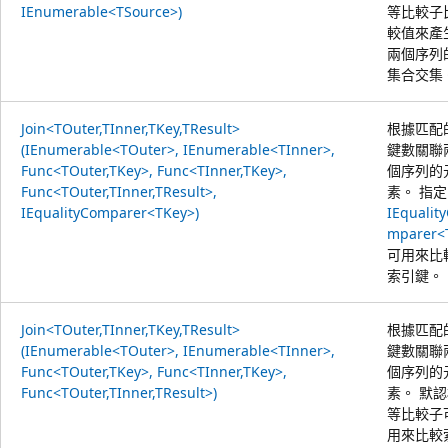
IEnumerable<TSource>)
等比較子
較值來產
兩個序列
集合交集
Join<TOuter,TInner,TKey,TResult>
根據匹配
(IEnumerable<TOuter>, IEnumerable<TInner>,
鍵數關聯
Func<TOuter,TKey>, Func<TInner,TKey>,
個序列的
Func<TOuter,TInner,TResult>,
素。 指
IEqualityComparer<TKey>)
IEqualit
mparer<
可用來比
索引鍵。
Join<TOuter,TInner,TKey,TResult>
根據匹配
(IEnumerable<TOuter>, IEnumerable<TInner>,
鍵數關聯
Func<TOuter,TKey>, Func<TInner,TKey>,
個序列的
Func<TOuter,TInner,TResult>)
素。 默
等比較子
用來比較