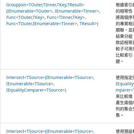
GroupJoin<TOuter,TInner,TKey,TResult>
根據索引
(IEnumerable<TOuter>, IEnumerable<TInner>,
的相等性
Func<TOuter,TKey>, Func<TInner,TKey>,
將兩個序
Func<TOuter,IEnumerable<TInner>, TResult>)
的專案相
關聯，並
結果分組
默認相等
較子可用
比較索引
鍵。
Intersect<TSource>(IEnumerable<TSource>,
使用指定
IEnumerable<TSource>,
IEqualit
IEqualityComparer<TSource>)
mparer<
來比較值
產生兩個
列的集合
集。
Intersect<TSource>(IEnumerable<TSource>,
使用預設