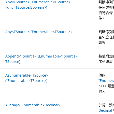
Any<TSource>(IEnumerable<TSource>,
判斷序列
Func<TSource,Boolean>)
任何專案
否符合條
件。
Any<TSource>(IEnumerable<TSource>)
判斷序列
否包含任
專案。
Append<TSource>(IEnumerable<TSource>,
將值附加
TSource)
序列結尾
AsEnumerable<TSource>
傳回
(IEnumerable<TSource>)
IEnumer
e<T>
類
輸入。
Average(IEnumerable<Decimal>)
計算一連
Decimal