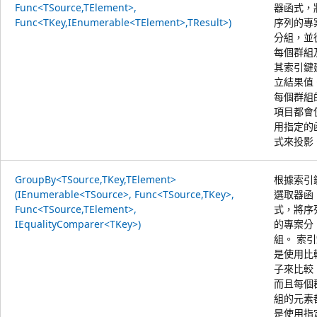
Func<TSource,TElement>,
器函式，
Func<TKey,IEnumerable<TElement>,TResult>)
序列的專
分組，並
每個群組
其索引鍵
立結果值
每個群組
項目都會
用指定的
式來投影
GroupBy<TSource,TKey,TElement>
根據索引
(IEnumerable<TSource>, Func<TSource,TKey>,
選取器函
Func<TSource,TElement>,
式，將序
IEqualityComparer<TKey>)
的專案分
組。 索
是使用比
子來比較
而且每個
組的元素
是使用指