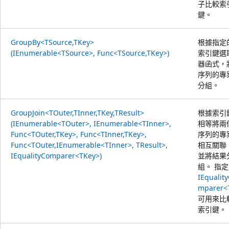
子比較索
鍵。
GroupBy<TSource,TKey>
根據指定
(IEnumerable<TSource>, Func<TSource,TKey>)
索引鍵選
器函式，
序列的專
分組。
GroupJoin<TOuter,TInner,TKey,TResult>
根據索引
(IEnumerable<TOuter>, IEnumerable<TInner>,
相等將兩
Func<TOuter,TKey>, Func<TInner,TKey>,
序列的專
Func<TOuter,IEnumerable<TInner>, TResult>,
相互關聯
IEqualityComparer<TKey>)
並將結果
組。 指
IEqualit
mparer<
可用來比
索引鍵。