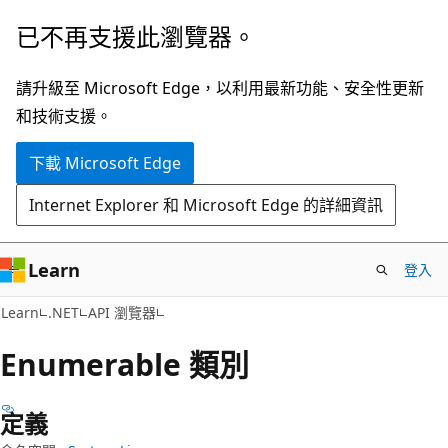
跳
跳
已不再支援此瀏覽器。
到
至
主
頁
請升級至 Microsoft Edge，以利用最新功能、安全性更新
要
面
和技術支援。
內
內
下載 Microsoft Edge
容
導
覽
Internet Explorer 和 Microsoft Edge 的詳細資訊
Learn
登入
C#
Learn
.NET
API 瀏覽器
Enumerable 類別
定義