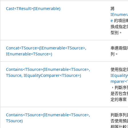
Cast<TResult>(IEnumerable)
將
IEnumer
e
的項目
換成指定
型別。
Concat<TSource>(IEnumerable<TSource>,
串連兩個
IEnumerable<TSource>)
列。
Contains<TSource>(IEnumerable<TSource>,
使用指定
TSource, IEqualityComparer<TSource>)
IEqualit
mparer<
，判斷序
是否包含
定的專案
Contains<TSource>(IEnumerable<TSource>,
判斷序列
TSource)
否使用預
相等比較