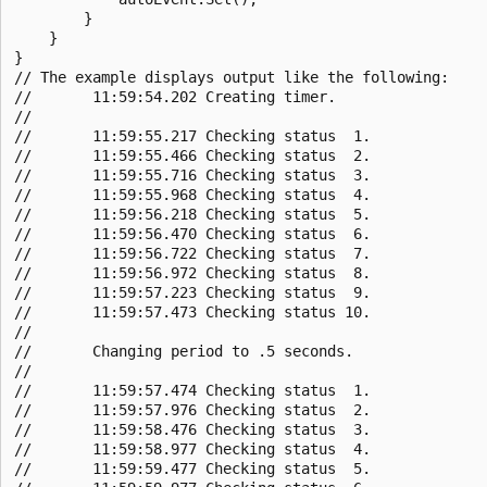
        }

    }

}

// The example displays output like the following:

//       11:59:54.202 Creating timer.

//       

//       11:59:55.217 Checking status  1.

//       11:59:55.466 Checking status  2.

//       11:59:55.716 Checking status  3.

//       11:59:55.968 Checking status  4.

//       11:59:56.218 Checking status  5.

//       11:59:56.470 Checking status  6.

//       11:59:56.722 Checking status  7.

//       11:59:56.972 Checking status  8.

//       11:59:57.223 Checking status  9.

//       11:59:57.473 Checking status 10.

//       

//       Changing period to .5 seconds.

//       

//       11:59:57.474 Checking status  1.

//       11:59:57.976 Checking status  2.

//       11:59:58.476 Checking status  3.

//       11:59:58.977 Checking status  4.

//       11:59:59.477 Checking status  5.
