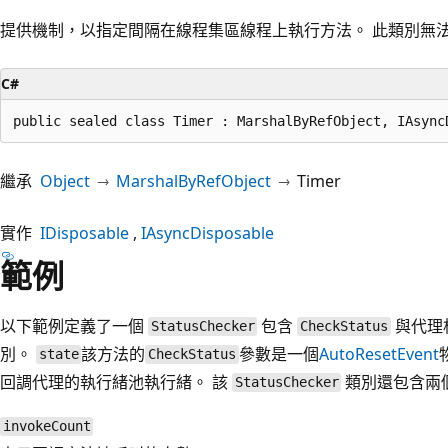
提供機制，以指定間隔在線程集區線程上執行方法。 此類別無
C#
public sealed class Timer : MarshalByRefObject, IAsync
繼承
Object
MarshalByRefObject
Timer
實作
IDisposable
IAsyncDisposable
範例
以下範例定義了一個
包含
與代理
StatusChecker
CheckStatus
別。
該方法的
參數是一個
AutoResetEvent
state
CheckStatus
回調代理的執行緒池執行緒。 該
類別還包含兩
StatusChecker
invokeCount