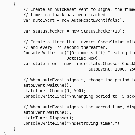
    {

        // Create an AutoResetEvent to signal the timeo
        // timer callback has been reached.

        var autoEvent = new AutoResetEvent(false);

        var statusChecker = new StatusChecker(10);

        // Create a timer that invokes CheckStatus afte
        // and every 1/4 second thereafter.

        Console.WriteLine("{0:h:mm:ss.fff} Creating tim
                          DateTime.Now);

        var stateTimer = new Timer(statusChecker.CheckS
                                   autoEvent, 1000, 250
        // When autoEvent signals, change the period to
        autoEvent.WaitOne();

        stateTimer.Change(0, 500);

        Console.WriteLine("\nChanging period to .5 seco
        // When autoEvent signals the second time, disp
        autoEvent.WaitOne();

        stateTimer.Dispose();

        Console.WriteLine("\nDestroying timer.");

    }

}
