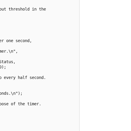
ut threshold in the

r one second, 

er.\n", 

tatus, 

);

 every half second.

nds.\n");

ose of the timer.
