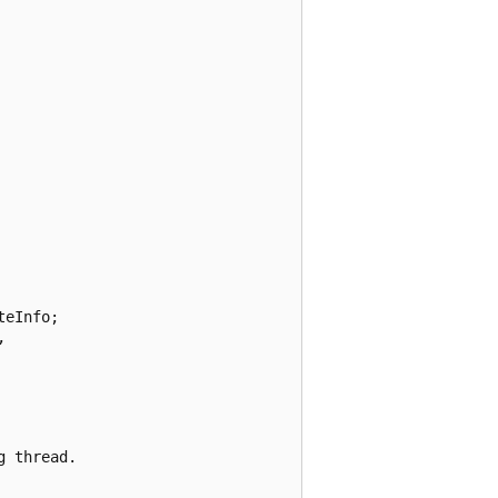
eInfo;

 

 thread.
