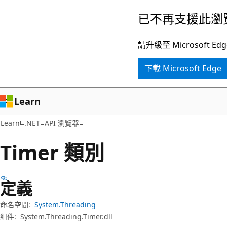
跳
跳
已不再支援此瀏
到
至
主
頁
請升級至 Microsof
要
面
下載 Microsoft Edge
內
內
容
導
覽
Learn
Learn
.NET
API 瀏覽器
Timer 類別
定義
命名空間:
System.Threading
組件:
System.Threading.Timer.dll