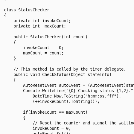
class StatusChecker

{

    private int invokeCount;

    private int  maxCount;

    public StatusChecker(int count)

    {

        invokeCount  = 0;

        maxCount = count;

    }

    // This method is called by the timer delegate.

    public void CheckStatus(Object stateInfo)

    {

        AutoResetEvent autoEvent = (AutoResetEvent)stat
        Console.WriteLine("{0} Checking status {1,2}.",
            DateTime.Now.ToString("h:mm:ss.fff"), 

            (++invokeCount).ToString());

        if(invokeCount == maxCount)

        {

            // Reset the counter and signal the waiting
            invokeCount = 0;

            autoEvent.Set();
