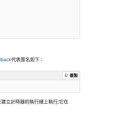
lback
代表簽名如下：
複製
在建立計時器的執行緒上執行;它在