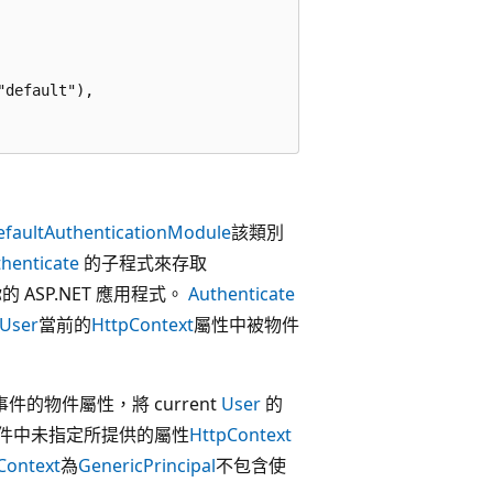
default"),

efaultAuthenticationModule
該類別
henticate
的子程式來存取
 ASP.NET 應用程式。
Authenticate
User
當前的
HttpContext
屬性中被物件
事件的物件屬性
，將 current
User
的
件中未指定所提供的屬性
HttpContext
Context
為
GenericPrincipal
不包含使