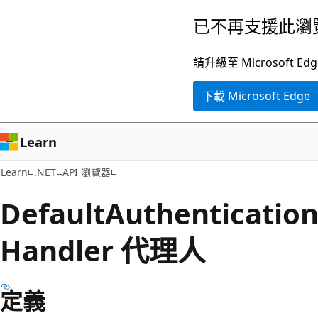
跳
跳
已不再支援此瀏
到
至
主
頁
請升級至 Microsof
要
面
下載 Microsoft Edge
內
內
容
導
覽
Learn
Learn
.NET
API 瀏覽器
Default
Authenticatio
Handler 代理人
定義