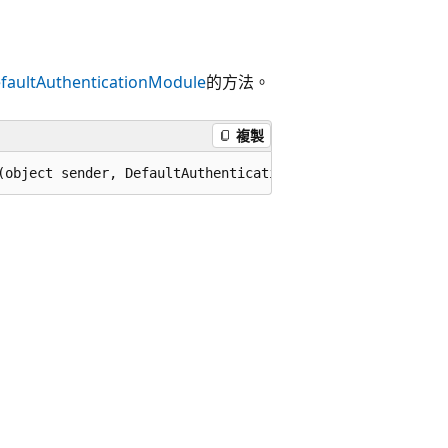
faultAuthenticationModule
的方法。
複製
(object sender, DefaultAuthenticationEventArgs e);