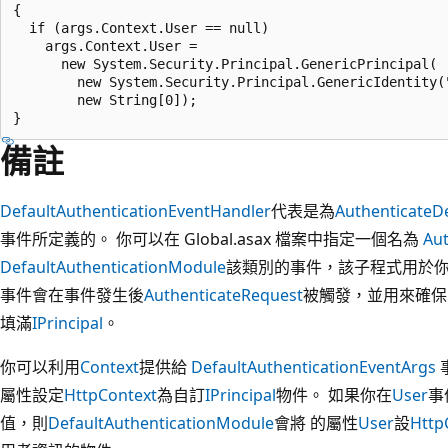
{

  if (args.Context.User == null)

    args.Context.User = 

      new System.Security.Principal.GenericPrincipal(

        new System.Security.Principal.GenericIdentity("
        new String[0]);

備註
DefaultAuthenticationEventHandler
代表是為
Authenticate
D
事件所定義的。 你可以在 Global.asax 檔案中指定一個名為
Aut
DefaultAuthenticationModule
該類別的事件
，該子程式用於你的
事件會在事件發生後
AuthenticateRequest
被觸發，並用來確保
填滿
IPrincipal
。
你可以利用
Context
提供給
DefaultAuthenticationEventArgs
屬性設定
HttpContext
為自訂
IPrincipal
物件。 如果你在
User
事
值
，則
DefaultAuthenticationModule
會將 的屬性
User
設
Http