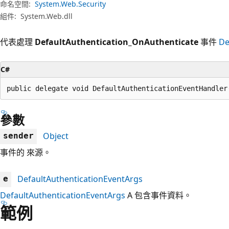
命名空間:
System.Web.Security
組件:
System.Web.dll
代表處理
DefaultAuthentication_OnAuthenticate
事件
De
C#
public delegate void DefaultAuthenticationEventHandler
參數
Object
sender
事件的 來源。
DefaultAuthenticationEventArgs
e
DefaultAuthenticationEventArgs
A 包含事件資料。
範例