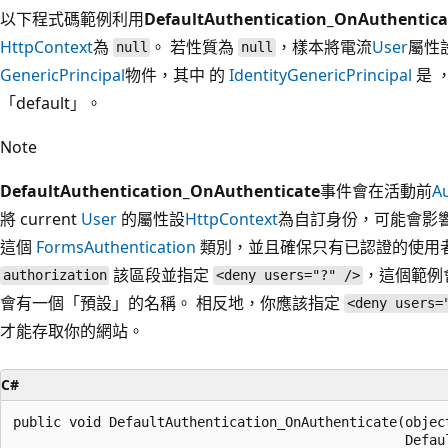
以下程式碼範例利用
DefaultAuthentication_OnAuthentica
HttpContext
為
。 若性質為
，樣本將電流
User
屬性
null
null
GenericPrincipal
物件，其中 的
Identity
GenericPrincipal
是 
「default」。
Note
DefaultAuthentication_OnAuthenticate
事件會在活動前
A
將 current
User
的屬性設
HttpContext
為自訂身份，可能會影
這個
FormsAuthentication
類別，並且確保只有已認證的使用
該區段並指定
，這個範例
authorization
<deny users="?" />
會有一個「預設」的名稱。 相反地，你應該指定
<deny users=
才能存取你的網站。
C#
public void DefaultAuthentication_OnAuthenticate(object
                                                 Defaul