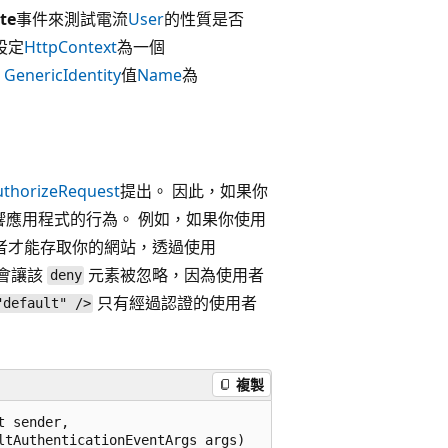
te
事件來測試電流
User
的性質是否
設定
HttpContext
為一個
，
GenericIdentity
值
Name
為
uthorizeRequest
提出。 因此，如果你
響應用程式的行為。 例如，如果你使用
者才能存取你的網站，透過使用
會讓該
元素被忽略，因為使用者
deny
只有經過認證的使用者
"default" />
複製
 sender,

tAuthenticationEventArgs args)
