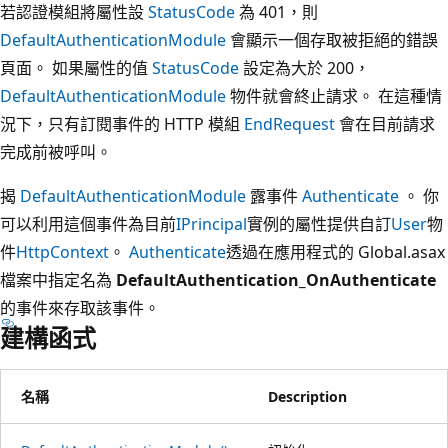
若認證模組將屬性設
StatusCode
為 401，則
DefaultAuthenticationModule
會顯示一個存取被拒絕的錯誤
頁面。 如果屬性的值
StatusCode
設定為大於 200，
DefaultAuthenticationModule
物件就會終止請求。 在這種情
況下，只有訂閱事件的 HTTP 模組
EndRequest
會在目前請求
完成前被呼叫。
揭
DefaultAuthenticationModule
露事件
Authenticate
。 你
可以利用這個事件為目前
IPrincipal
實例的屬性提供自訂
User
物
件
HttpContext
。
Authenticate
透過在應用程式的 Global.asax
檔案中指定名為
DefaultAuthentication_OnAuthenticate
的事件來存取該事件。
建構函式
名稱
Description