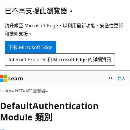
跳
跳
已不再支援此瀏覽器。
到
至
主
頁
請升級至 Microsoft Edge，以利用最新功能、安全性更新
要
面
和技術支援。
內
內
下載 Microsoft Edge
容
導
覽
Internet Explorer 和 Microsoft Edge 的詳細資訊
Learn
登入
C#
Learn
.NET
API 瀏覽器
Default
Authentication
Module 類別