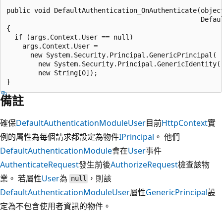
public void DefaultAuthentication_OnAuthenticate(object
                                                 Defaul
{

  if (args.Context.User == null)

    args.Context.User = 

      new System.Security.Principal.GenericPrincipal(

        new System.Security.Principal.GenericIdentity("
        new String[0]);

備註
確保
DefaultAuthenticationModule
User
目前
HttpContext
實
例的屬性為每個請求都設定為物件
IPrincipal
。 他們
DefaultAuthenticationModule
會在
User
事件
AuthenticateRequest
發生前後
AuthorizeRequest
檢查該物
業。 若屬性
User
為
，則該
null
DefaultAuthenticationModule
User
屬性
GenericPrincipal
設
定為不包含使用者資訊的物件。