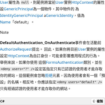
User
屬性為
，則範例將當前
User
實例
HttpContext
的屬性
null
設
GenericPrincipal
為一個物件，其中物件的 為
Identity
GenericPrincipal
a
GenericIdentity
，值為
Name
「default」。
Note
DefaultAuthentication_OnAuthenticate
事件會在活動前
AuthorizeRequest
提出。 因此，如果你將目前
User
實例的屬性
設定
HttpContext
為自訂身份，可能會影響應用程式的行為。
舉例來說，如果你使用 這個
FormsAuthentication
類別，並在
設定區指定
只有已認證的使用者才能存取
<deny users="?" />
你的網站，這個範例會忽略
拒絕
元素，因為使用者會有一個「預
設」的名稱。相反地，你應該指定
<deny users="default" />
只有經過認證的使用者才能存取你的網站。
C#
複製