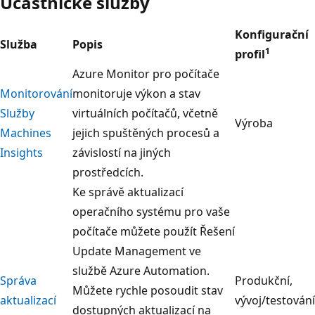
Účastnické služby
Konfigurační
Služba
Popis
1
profil
Azure Monitor pro počítače
Monitorování
monitoruje výkon a stav
Služby
virtuálních počítačů, včetně
Výroba
Machines
jejich spuštěných procesů a
Insights
závislostí na jiných
prostředcích.
Ke správě aktualizací
operačního systému pro vaše
počítače můžete použít Řešení
Update Management ve
službě Azure Automation.
Správa
Produkční,
Můžete rychle posoudit stav
aktualizací
vývoj/testování
dostupných aktualizací na