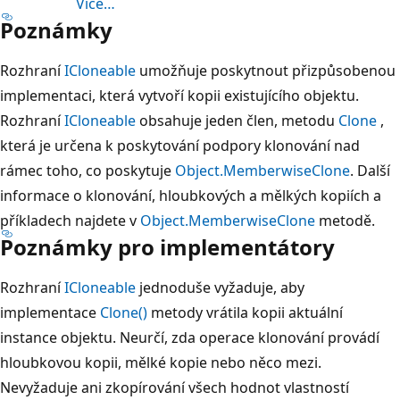
Více…
Poznámky
Rozhraní
ICloneable
umožňuje poskytnout přizpůsobenou
implementaci, která vytvoří kopii existujícího objektu.
Rozhraní
ICloneable
obsahuje jeden člen, metodu
Clone
,
která je určena k poskytování podpory klonování nad
rámec toho, co poskytuje
Object.MemberwiseClone
. Další
informace o klonování, hloubkových a mělkých kopiích a
příkladech najdete v
Object.MemberwiseClone
metodě.
Poznámky pro implementátory
Rozhraní
ICloneable
jednoduše vyžaduje, aby
implementace
Clone()
metody vrátila kopii aktuální
instance objektu. Neurčí, zda operace klonování provádí
hloubkovou kopii, mělké kopie nebo něco mezi.
Nevyžaduje ani zkopírování všech hodnot vlastností