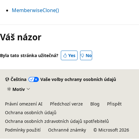
MemberwiseClone()
Režim
čtení
Váš názor
zakázán
Byla tato stránka užitečná?
Yes
No
Čeština
Vaše volby ochrany osobních údajů
Motiv
Právní omezení AI
Předchozí verze
Blog
Přispět
Ochrana osobních údajů
Ochrana osobních zdravotních údajů spotřebitelů
Podmínky použití
Ochranné známky
© Microsoft 2026