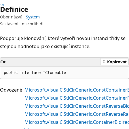
Definice
Obor názvů:
System
Sestavení:
mscorlib.dll
Podporuje klonování, které vytvoří novou instanci třídy se
stejnou hodnotou jako existující instance.
C#
Kopírovat
public interface ICloneable
Odvozené
Microsoft.VisualC.StlClr.Generic.ConstContainer
Microsoft.VisualC.StlClr.Generic.ConstContain
Microsoft.VisualC.StlClr.Generic.ConstReverseBi
Microsoft.VisualC.StlClr.Generic.ConstReverse
Microsoft.VisualC.StlClr.Generic.ContainerBidire