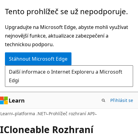
Přeskočit
Přeskočit
Tento prohlížeč se už nepodporuje.
na
na
hlavní
navigaci
Upgradujte na Microsoft Edge, abyste mohli využívat
obsah
na
nejnovější funkce, aktualizace zabezpečení a
stránce
technickou podporu.
Stáhnout Microsoft Edge
Další informace o Internet Exploreru a Microsoft
Edgi
Learn
Přihlásit se
C#
Learn
platforma .NET
Prohlížeč rozhraní API
ICloneable Rozhraní