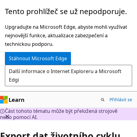
Přeskočit
Tento prohlížeč se už nepodporuje.
na
hlavní
Upgradujte na Microsoft Edge, abyste mohli využívat
obsah
nejnovější funkce, aktualizace zabezpečení a
technickou podporu.
Stáhnout Microsoft Edge
Další informace o Internet Exploreru a Microsoft
Edgi
Learn
Přihlásit se
Část tohoto tématu může být přeložená strojově
nebo pomocí AI.
Export dat životního cyklu