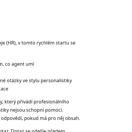
je (HR), v tomto rychlém startu se
ím, co agent umí
né otázky ve stylu personalistiky
zace
y, který přivádí profesionálního
stiky nejsou schopni pomoci.
 odpovědí, pokud má pro něj obsah.
taz. Dotaz se odešle předem