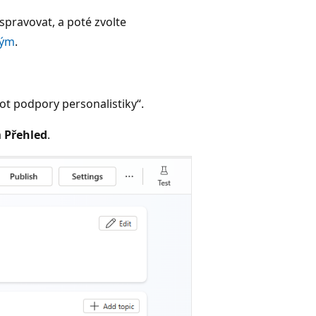
spravovat, a poté zvolte
tým
.
ot podpory personalistiky“.
a
Přehled
.