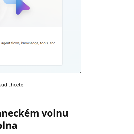
kud chcete.
naneckém volnu
olna