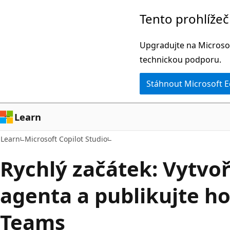
Přeskočit
Tento prohlíže
na
hlavní
Upgradujte na Microsof
obsah
technickou podporu.
Stáhnout Microsoft 
Learn
Learn
Microsoft Copilot Studio
Rychlý začátek: Vytvo
agenta a publikujte ho
Teams