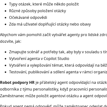
Typy otázek, které může někdo položit
Různé způsoby položení otázky
Očekávané odpovědi
Zda má uživatel doplňující otázky nebo obavy
Abychom vám pomohli začít vytvářet agenty pro lidské zdro
dozvíte, jak:
Zmapujte scénář a potřeby tak, aby byly v souladu s t
Vytvoření agenta v Copilot Studio
Vytváření a vylepšování témat, která odpovídají na běž
Testování, publikování a sdílení agenta v rámci organi
Robot podpory HR
je přátelský agent odpovídající na otázk
odborníka z týmu personalistiky, když pracovníci personali
Zaměstnanec může položit agentovi otázku a agent odpoví
Pokud agent nemá odpověď, může zaměstnanec odeslat do