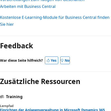
Arbeiten mit Business Central
Kostenlose E-Learning-Module für Business Central finden
Sie hier
Lesemodus
deaktiviert
Feedback
War diese Seite hilfreich?
Yes
No
Zusätzliche Ressourcen
Training
Lernpfad
Einrichten der Anlagenverwaltung in Microsoft Dynamics 365