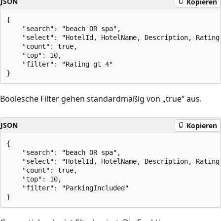
JSON
Kopieren
{

    "search": "beach OR spa",

    "select": "HotelId, HotelName, Description, Rating"
    "count": true,

    "top": 10,

    "filter": "Rating gt 4"

Boolesche Filter gehen standardmäßig von „true“ aus.
JSON
Kopieren
{

    "search": "beach OR spa",

    "select": "HotelId, HotelName, Description, Rating"
    "count": true,

    "top": 10,

    "filter": "ParkingIncluded"
