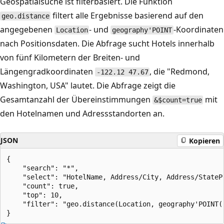
Geospatialsuche ist filterbasiert. Die Funktion
filtert alle Ergebnisse basierend auf den
geo.distance
angegebenen
- und
-Koordinaten
Location
geography'POINT
nach Positionsdaten. Die Abfrage sucht Hotels innerhalb
von fünf Kilometern der Breiten- und
Längengradkoordinaten
, die "Redmond,
-122.12 47.67
Washington, USA" lautet. Die Abfrage zeigt die
Gesamtanzahl der Übereinstimmungen
mit
&$count=true
den Hotelnamen und Adressstandorten an.
JSON
Kopieren
{

    "search": "*",

    "select": "HotelName, Address/City, Address/StatePr
    "count": true,

    "top": 10,

    "filter": "geo.distance(Location, geography'POINT(-