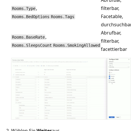
Abrufbar,
,
filterbar,
Rooms.Type
Facetable,
Rooms.BedOptions
Rooms.Tags
durchsuchba
Abrufbar,
,
Rooms.BaseRate
filterbar,
Rooms.SleepsCount
Rooms.SmokingAllowed
facettierbar
Wählen Sie
Weiter
aus.