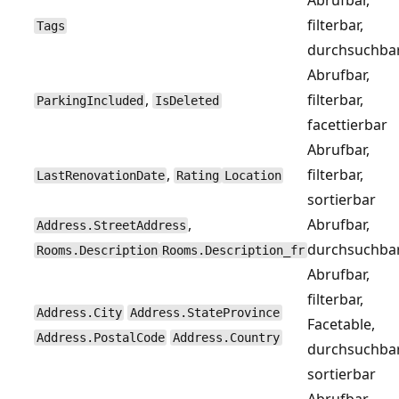
Abrufbar,
filterbar,
Tags
durchsuchba
Abrufbar,
,
filterbar,
ParkingIncluded
IsDeleted
facettierbar
Abrufbar,
,
filterbar,
LastRenovationDate
Rating
Location
sortierbar
,
Abrufbar,
Address.StreetAddress
durchsuchba
Rooms.Description
Rooms.Description_fr
Abrufbar,
filterbar,
Address.City
Address.StateProvince
Facetable,
Address.PostalCode
Address.Country
durchsuchbar
sortierbar