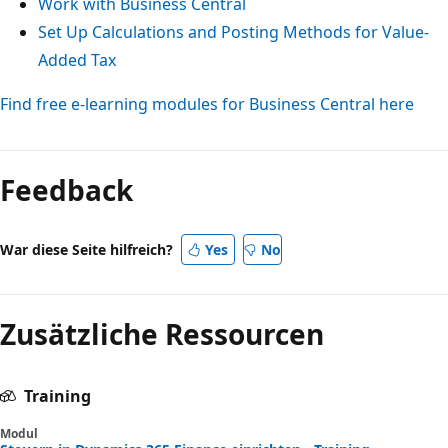
Work with Business Central
Set Up Calculations and Posting Methods for Value-
Added Tax
Find free e-learning modules for Business Central here
Lesemodus
deaktiviert
Feedback
War diese Seite hilfreich?
Yes
No
Zusätzliche Ressourcen
Training
Modul