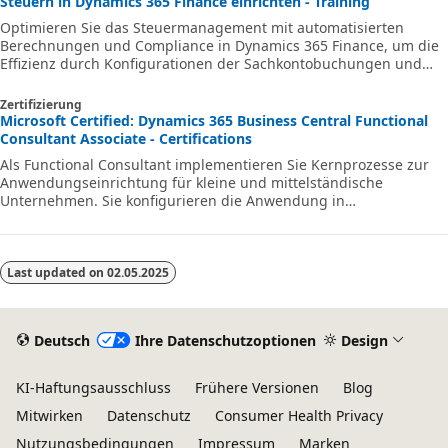
Steuern in Dynamics 365 Finance einrichten - Training
Optimieren Sie das Steuermanagement mit automatisierten
Berechnungen und Compliance in Dynamics 365 Finance, um die
Effizienz durch Konfigurationen der Sachkontobuchungen und
Mehrwertsteuer zu steigern.
Zertifizierung
Microsoft Certified: Dynamics 365 Business Central Functional
Consultant Associate - Certifications
Als Functional Consultant implementieren Sie Kernprozesse zur
Anwendungseinrichtung für kleine und mittelständische
Unternehmen. Sie konfigurieren die Anwendung in
Zusammenarbeit mit dem Implementierungsteam, um dem
Unternehmen Verwaltbarkeit und Benutzerfreundlichkeit zu
bieten.
Last updated on
02.05.2025
Deutsch
Ihre Datenschutzoptionen
Design
KI-Haftungsausschluss
Frühere Versionen
Blog
Mitwirken
Datenschutz
Consumer Health Privacy
Nutzungsbedingungen
Impressum
Marken