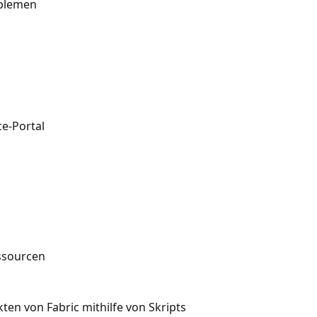
oblemen
e-Portal
essourcen
en von Fabric mithilfe von Skripts