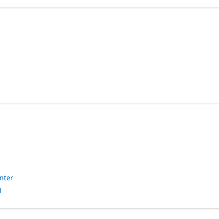
nter
l