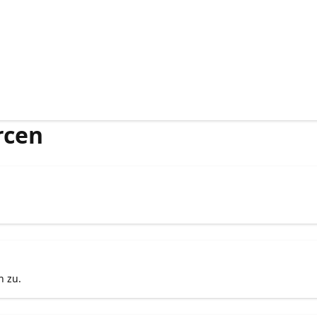
rcen
n zu.