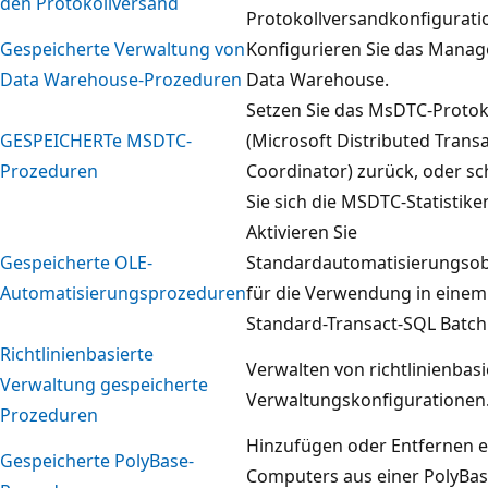
den Protokollversand
Protokollversandkonfigurati
Gespeicherte Verwaltung von
Konfigurieren Sie das Mana
Data Warehouse-Prozeduren
Data Warehouse.
Setzen Sie das MsDTC-Protok
GESPEICHERTe MSDTC-
(Microsoft Distributed Trans
Prozeduren
Coordinator) zurück, oder s
Sie sich die MSDTC-Statistike
Aktivieren Sie
Gespeicherte OLE-
Standardautomatisierungsob
Automatisierungsprozeduren
für die Verwendung in einem
Standard-Transact-SQL Batch
Richtlinienbasierte
Verwalten von richtlinienbas
Verwaltung gespeicherte
Verwaltungskonfigurationen
Prozeduren
Hinzufügen oder Entfernen e
Gespeicherte PolyBase-
Computers aus einer PolyBas