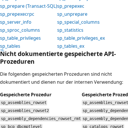
sp_prepare (Transact-SQL)
sp_prepexec
sp_prepexecrpc
sp_unprepare
sp_server_info
sp_special_columns
sp_sproc_columns
sp_statistics
sp_table_privileges
sp_table_privileges_ex
sp_tables
sp_tables_ex
Nicht dokumentierte gespeicherte API-
Prozeduren
Die folgenden gespeicherten Prozeduren sind nicht
dokumentiert und dienen nur der internen Verwendung:
Gespeicherte Prozedur
Gespeicherte Proze
sp_assemblies_rowset
sp_assemblies_rowse
sp_assemblies_rowset2
sp_assembly_depende
sp_assembly_dependencies_rowset_rmt
sp_assembly_depende
sp_bcp_dbcmptlevel
sp_catalogs_rowset