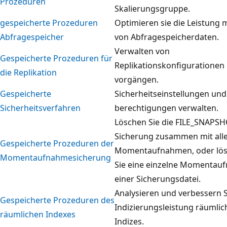
Prozeduren
Skalierungsgruppe.
gespeicherte Prozeduren
Optimieren sie die Leistung m
Abfragespeicher
von Abfragespeicherdaten.
Verwalten von
Gespeicherte Prozeduren für
Replikationskonfigurationen 
die Replikation
vorgängen.
Gespeicherte
Sicherheitseinstellungen und
Sicherheitsverfahren
berechtigungen verwalten.
Löschen Sie die FILE_SNAPS
Sicherung zusammen mit all
Gespeicherte Prozeduren der
Momentaufnahmen, oder lö
Momentaufnahmesicherung
Sie eine einzelne Momentau
einer Sicherungsdatei.
Analysieren und verbessern S
Gespeicherte Prozeduren des
Indizierungsleistung räumlic
räumlichen Indexes
Indizes.