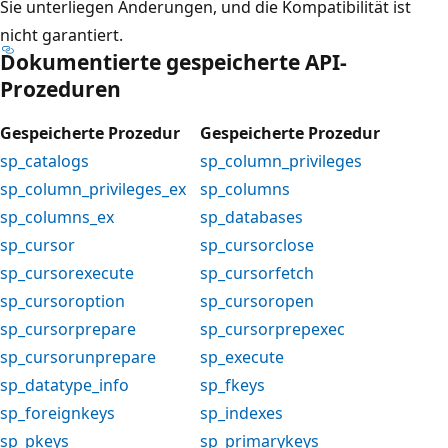
Sie unterliegen Änderungen, und die Kompatibilität ist
nicht garantiert.
Dokumentierte gespeicherte API-
Prozeduren
Gespeicherte Prozedur
Gespeicherte Prozedur
sp_catalogs
sp_column_privileges
sp_column_privileges_ex
sp_columns
sp_columns_ex
sp_databases
sp_cursor
sp_cursorclose
sp_cursorexecute
sp_cursorfetch
sp_cursoroption
sp_cursoropen
sp_cursorprepare
sp_cursorprepexec
sp_cursorunprepare
sp_execute
sp_datatype_info
sp_fkeys
sp_foreignkeys
sp_indexes
sp_pkeys
sp_primarykeys