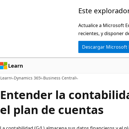
Ir
Este explorador
al
contenido
Actualice a Microsoft E
principal
recientes, y disponer d
Descargar Microsoft
Learn
Learn
Dynamics 365
Business Central
Entender la contabilid
el plan de cuentas
La contabilidad (G/L) almacena sus datos financieros y el 