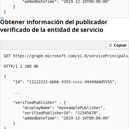
        "addedDateTime": "2019-12-10T00:00:00" 

    } 

Obtener información del publicador
verificado de la entidad de servicio
Copiar
GET https://graph.microsoft.com/v1.0/servicePrincipals
HTTP/1.1 200 OK 

{ 

    "id": "11112222-bbbb-3333-cccc-4444dddd5555", 

    ... 

    "verifiedPublisher" : { 

        "displayName": "myexamplePublisher", 

        "verifiedPublisherId": "12345678", 

        "addedDateTime": "2019-12-10T00:00:00" 

    } 
