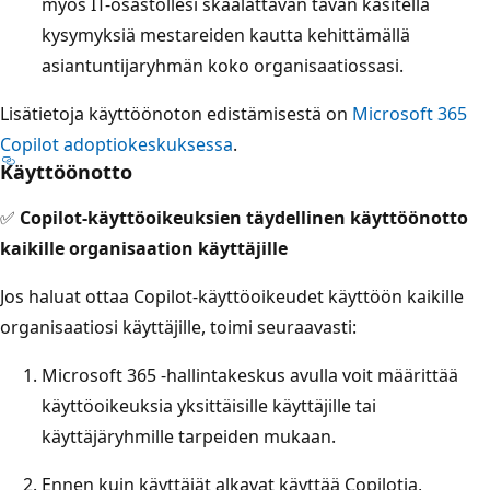
myös IT-osastollesi skaalattavan tavan käsitellä
kysymyksiä mestareiden kautta kehittämällä
asiantuntijaryhmän koko organisaatiossasi.
Lisätietoja käyttöönoton edistämisestä on
Microsoft 365
Copilot adoptiokeskuksessa
.
Käyttöönotto
✅
Copilot-käyttöoikeuksien täydellinen käyttöönotto
kaikille organisaation käyttäjille
Jos haluat ottaa Copilot-käyttöoikeudet käyttöön kaikille
organisaatiosi käyttäjille, toimi seuraavasti:
Microsoft 365 -hallintakeskus avulla voit määrittää
käyttöoikeuksia yksittäisille käyttäjille tai
käyttäjäryhmille tarpeiden mukaan.
Ennen kuin käyttäjät alkavat käyttää Copilotia,