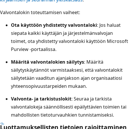
Valvontalokin toteuttamisen vaiheet:
Ota käyttöön yhdistetty valvontaloki
: Jos haluat
siepata kaikki käyttäjän ja järjestelmänvalvojan
toimet, ota yhdistetty valvontaloki käyttöön Microsoft
Purview -portaalissa.
Määritä valvontalokien säilytys
: Määritä
säilytyskäytännöt varmistaaksesi, että valvontalokit
säilytetään vaaditun ajanjakson ajan organisaatiosi
yhteensopivuustarpeiden mukaan.
Valvonta- ja tarkistuslokit
: Seuraa ja tarkista
valvontalokeja säännöllisesti epäilyttävien toimien tai
mahdollisten tietoturvauhkien tunnistamiseksi.
Luottamuksellisten tietojen rajoittaminen