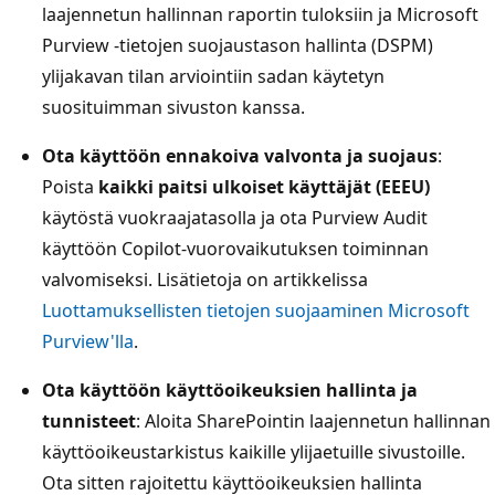
laajennetun hallinnan raportin tuloksiin ja Microsoft
Purview -tietojen suojaustason hallinta (DSPM)
ylijakavan tilan arviointiin sadan käytetyn
suosituimman sivuston kanssa.
Ota käyttöön ennakoiva valvonta ja suojaus
:
Poista
kaikki paitsi ulkoiset käyttäjät (EEEU)
käytöstä vuokraajatasolla ja ota Purview Audit
käyttöön Copilot-vuorovaikutuksen toiminnan
valvomiseksi. Lisätietoja on artikkelissa
Luottamuksellisten tietojen suojaaminen Microsoft
Purview'lla
.
Ota käyttöön käyttöoikeuksien hallinta ja
tunnisteet
: Aloita SharePointin laajennetun hallinnan
käyttöoikeustarkistus kaikille ylijaetuille sivustoille.
Ota sitten rajoitettu käyttöoikeuksien hallinta