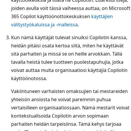
käyttöoikeuksia ja lisätä ne Copilotiin. Lisäresursseja,
joiden avulla voit tässä vaiheessa auttaa, on Microsoft
365 Copilot käyttöönottokeskuksen
käyttäjien
välitystyökaluissa ja -malleissa
.
Kun nämä käyttäjät tulevat sinuiksi Copilotin kanssa,
heidän pitäisi osata kertoa siitä, miten he käyttävät
sitä parhaiten ja missä se on heille arvokkain. Tällä
tavalla heistä tulee tuotteen puolestapuhujia, jotka
voivat auttaa muita organisaatiosi käyttäjiä Copilotin
käyttöönotossa.
Vakiintuneen varhaisten omaksujien tai mestareiden
yhteisön ansiosta he voivat paremmin puhua
vertaisilleen organisaatiossaan. Nämä mestarit voivat
kontekstualisoida Copilotin arvon sopimaan
parhaiten heidän tarpeisiinsa. Tämä kehys tarjoaa