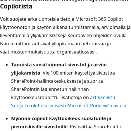
Copilotista
Voit suojata arkaluonteisia tietoja Microsoft 365 Copilot
käyttöönoton ja käytön aikana tunnistamalla, arvioimalla ja
lieventämällä ylijakamisriskejä seuraavien ohjeiden avulla.
Nämä mittarit auttavat ylläpitämään tietoturvaa ja
vaatimustenmukaisuutta organisaatiossasi.
Tunnista suosituimmat sivustot ja arvioi
ylijakamista
: Vie 100 eniten käytettyä sivustoa
SharePoint-hallintakeskuksesta ja suorita
SharePointin laajennetun hallinnan
käyttöoikeusraportti. Lisätietoja on
artikkelissa
Suojattu oletusarvoisesti Microsoft Purview'n avulla
.
Myönnä copilot-käyttöoikeus suosituille ja
pieniriskisille sivustoille
: Ristiviittaa SharePointin