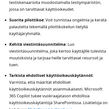
testiskenaarioita muodostamalla testiympäristön,
jossa on tarvittavat käyttöoikeudet.
Suorita pilottikoe
: Voit tunnistaa ongelmia ja kerätä
palautetta tekemällä pilottikokeilun tietyllä
käyttäjäryhmällä.
Kehitä viestintäsuunnitelma
: Luo
viestintäsuunnitelma, joka kertoo käyttäjille tulevista
muutoksista ja tarjoaa heille tarvittavat resurssit ja
tuen.
Tarkista ehdolliset käyttöoikeuskäytännöt
:
Varmista, että määrität ehdolliset
käyttöoikeuskäytännöt asianmukaisesti. Microsoft
365 Copilot tukee vuokraajatason ehdollisia
käyttöoikeuskäytäntöjä SharePointissa. Lisätietoja on