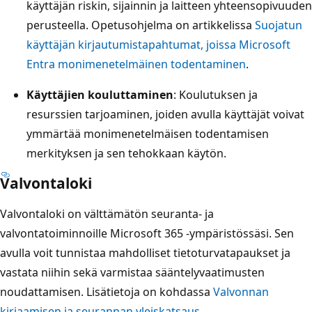
käyttäjän riskin, sijainnin ja laitteen yhteensopivuuden
perusteella. Opetusohjelma on artikkelissa
Suojatun
käyttäjän kirjautumistapahtumat, joissa Microsoft
Entra monimenetelmäinen todentaminen
.
Käyttäjien kouluttaminen
: Koulutuksen ja
resurssien tarjoaminen, joiden avulla käyttäjät voivat
ymmärtää monimenetelmäisen todentamisen
merkityksen ja sen tehokkaan käytön.
Valvontaloki
Valvontaloki on välttämätön seuranta- ja
valvontatoiminnoille Microsoft 365 -ympäristössäsi. Sen
avulla voit tunnistaa mahdolliset tietoturvatapaukset ja
vastata niihin sekä varmistaa sääntelyvaatimusten
noudattamisen. Lisätietoja on kohdassa
Valvonnan
kirjaamisen ja seurannan yleiskatsaus
.