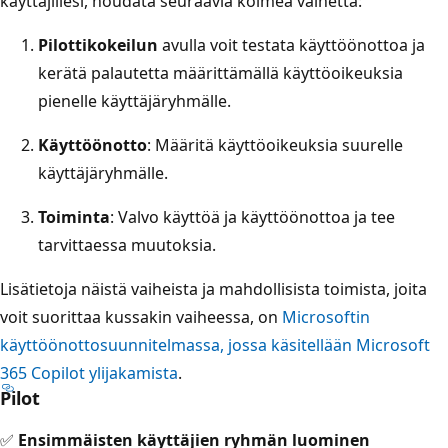
käyttäjillesi, noudata seuraavia kolmea vaihetta:
Pilottikokeilun
avulla voit testata käyttöönottoa ja
kerätä palautetta määrittämällä käyttöoikeuksia
pienelle käyttäjäryhmälle.
Käyttöönotto
: Määritä käyttöoikeuksia suurelle
käyttäjäryhmälle.
Toiminta
: Valvo käyttöä ja käyttöönottoa ja tee
tarvittaessa muutoksia.
Lisätietoja näistä vaiheista ja mahdollisista toimista, joita
voit suorittaa kussakin vaiheessa, on
Microsoftin
käyttöönottosuunnitelmassa, jossa käsitellään Microsoft
365 Copilot ylijakamista
.
Pilot
✅
Ensimmäisten käyttäjien ryhmän luominen