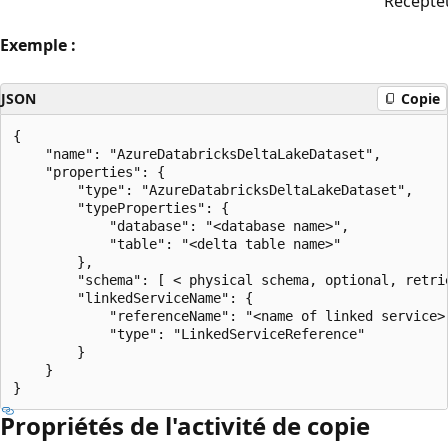
Récepte
Exemple :
JSON
Copie
{

    "name": "AzureDatabricksDeltaLakeDataset",

    "properties": {

        "type": "AzureDatabricksDeltaLakeDataset",

        "typeProperties": {

            "database": "<database name>",

            "table": "<delta table name>"

        },

        "schema": [ < physical schema, optional, retrie
        "linkedServiceName": {

            "referenceName": "<name of linked service>"
            "type": "LinkedServiceReference"

        }

    }

Propriétés de l'activité de copie