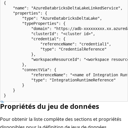
{

    "name": "AzureDatabricksDeltaLakeLinkedService",

    "properties": {

        "type": "AzureDatabricksDeltaLake",

        "typeProperties": {

            "domain": "https://adb-xxxxxxxxx.xx.azureda
            "clusterId": "<cluster id>",

            "credential": {

                "referenceName": "credential1",

                "type": "CredentialReference"

            },

            "workspaceResourceId": "<workspace resource
        },

        "connectVia": {

            "referenceName": "<name of Integration Runt
            "type": "IntegrationRuntimeReference"

        }

    }

Propriétés du jeu de données
Pour obtenir la liste complète des sections et propriétés
disponibles pour la définition de jeux de données,