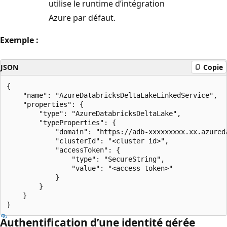
utilise le runtime d’intégration
Azure par défaut.
Exemple :
JSON
Copie
{

    "name": "AzureDatabricksDeltaLakeLinkedService",

    "properties": {

        "type": "AzureDatabricksDeltaLake",

        "typeProperties": {

            "domain": "https://adb-xxxxxxxxx.xx.azureda
            "clusterId": "<cluster id>",

            "accessToken": {

                "type": "SecureString", 

                "value": "<access token>"

          	}

        }

    }

Authentification d’une identité gérée