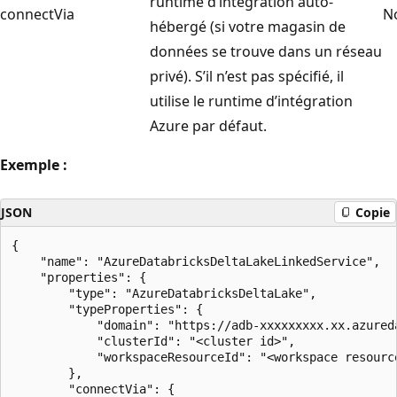
runtime d’intégration auto-
connectVia
N
hébergé (si votre magasin de
données se trouve dans un réseau
privé). S’il n’est pas spécifié, il
utilise le runtime d’intégration
Azure par défaut.
Exemple :
JSON
Copie
{

    "name": "AzureDatabricksDeltaLakeLinkedService",

    "properties": {

        "type": "AzureDatabricksDeltaLake",

        "typeProperties": {

            "domain": "https://adb-xxxxxxxxx.xx.azureda
            "clusterId": "<cluster id>",

            "workspaceResourceId": "<workspace resource
        },

        "connectVia": {
