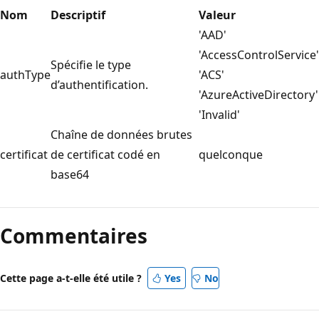
Nom
Descriptif
Valeur
'AAD'
'AccessControlService'
Spécifie le type
authType
'ACS'
d’authentification.
'AzureActiveDirectory'
'Invalid'
Chaîne de données brutes
certificat
de certificat codé en
quelconque
base64
Mode
lecture
Commentaires
désactivé
Cette page a-t-elle été utile ?
Yes
No