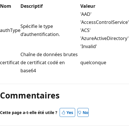
Nom
Descriptif
Valeur
'AAD'
'AccessControlService'
Spécifie le type
authType
'ACS'
d’authentification.
'AzureActiveDirectory'
'Invalid'
Chaîne de données brutes
certificat
de certificat codé en
quelconque
base64
Mode
lecture
Commentaires
désactivé
Cette page a-t-elle été utile ?
Yes
No